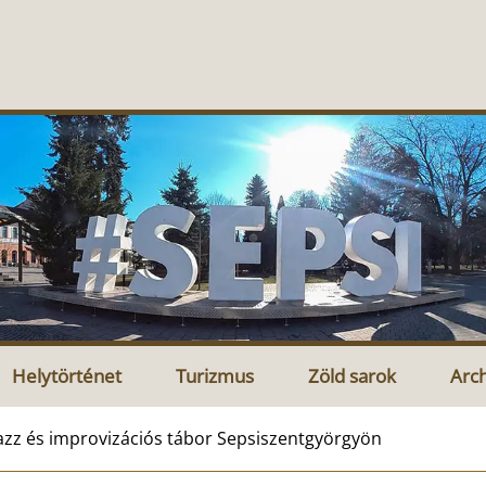
Helytörténet
Turizmus
Zöld sarok
Arc
azz és improvizációs tábor Sepsiszentgyörgyön