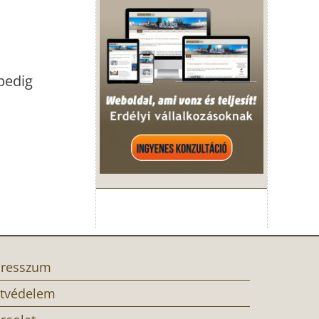
pedig
resszum
tvédelem