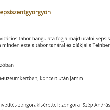
 Sepsiszentgyörgyön
rovizációs tábor hangulata fogja majd uralni Seps
 minden este a tábor tanárai és diákjai a Teinbe
ázóban
 a Múzeumkertben, koncert után jamm
etítés zongorakísérettel : zongora -Szép András,