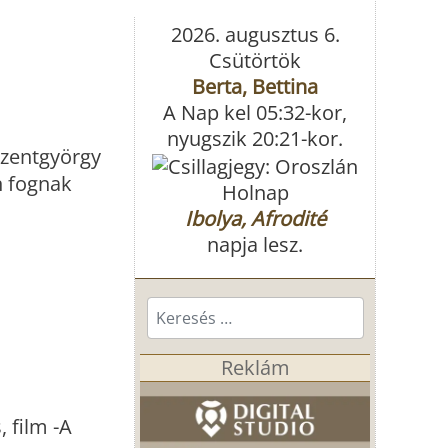
2026. augusztus 6.
Csütörtök
Berta, Bettina
A Nap kel 05:32-kor,
nyugszik 20:21-kor.
iszentgyörgy
n fognak
Holnap
Ibolya, Afrodité
napja lesz.
Keresés...
Reklám
 film -A