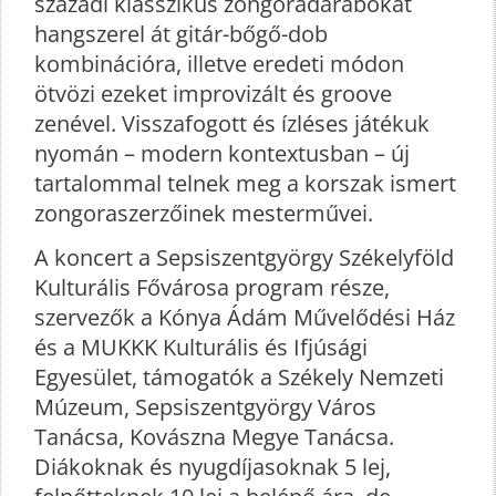
századi klasszikus zongoradarabokat
hangszerel át gitár-bőgő-dob
kombinációra, illetve eredeti módon
ötvözi ezeket improvizált és groove
zenével. Visszafogott és ízléses játékuk
nyomán – modern kontextusban – új
tartalommal telnek meg a korszak ismert
zongoraszerzőinek mesterművei.
A koncert a Sepsiszentgyörgy Székelyföld
Kulturális Fővárosa program része,
szervezők a Kónya Ádám Művelődési Ház
és a MUKKK Kulturális és Ifjúsági
Egyesület, támogatók a Székely Nemzeti
Múzeum, Sepsiszentgyörgy Város
Tanácsa, Kovászna Megye Tanácsa.
Diákoknak és nyugdíjasoknak 5 lej,