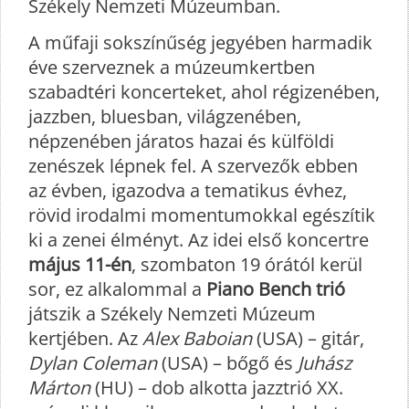
Székely Nemzeti Múzeumban.
A műfaji sokszínűség jegyében harmadik
éve szerveznek a múzeumkertben
szabadtéri koncerteket, ahol régizenében,
jazzben, bluesban, világzenében,
népzenében járatos hazai és külföldi
zenészek lépnek fel. A szervezők ebben
az évben, igazodva a tematikus évhez,
rövid irodalmi momentumokkal egészítik
ki a zenei élményt. Az idei első koncertre
május 11-én
, szombaton 19 órától kerül
sor, ez alkalommal a
Piano Bench trió
játszik a Székely Nemzeti Múzeum
kertjében. Az
Alex Baboian
(USA) – gitár,
Dylan Coleman
(USA) – bőgő és
Juhász
Márton
(HU) – dob alkotta jazztrió XX.