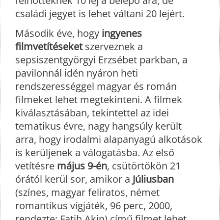
felnőtteknek 10 lej a belépő ára, de
családi jegyet is lehet váltani 20 lejért.
Második éve, hogy
ingyenes
filmvetítéseket
szerveznek a
sepsiszentgyörgyi Erzsébet parkban, a
pavilonnál idén nyáron heti
rendszerességgel magyar és román
filmeket lehet megtekinteni. A filmek
kiválasztásában, tekintettel az idei
tematikus évre, nagy hangsúly került
arra, hogy irodalmi alapanyagú alkotások
is kerüljenek a válogatásba. Az első
vetítésre
május 9-én
, csütörtökön 21
órától kerül sor, amikor a
Júliusban
(színes, magyar feliratos, német
romantikus vígjáték, 96 perc, 2000,
rendezte: Fatih Akin) című filmet lehet