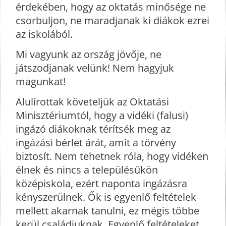
érdekében, hogy az oktatás minősége ne
csorbuljon, ne maradjanak ki diákok ezrei
az iskolából.
Mi vagyunk az ország jövője, ne
játszodjanak velünk! Nem hagyjuk
magunkat!
Alulírottak követeljük az Oktatási
Minisztériumtól, hogy a vidéki (falusi)
ingázó diákoknak térítsék meg az
ingázási bérlet árát, amit a törvény
biztosít. Nem tehetnek róla, hogy vidéken
élnek és nincs a településükön
középiskola, ezért naponta ingázásra
kényszerülnek. Ők is egyenlő feltételek
mellett akarnak tanulni, ez mégis többe
kerül családjuknak. Egyenlő feltételeket