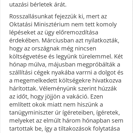
utazási bérletek árát.
Rosszallásunkat fejezzük ki, mert az
Oktatási Minisztérium nem tett komoly
lépéseket az ügy előremozdítása
érdekében. Márciusban azt nyilatkozták,
hogy az országnak még nincsen
költségvetése és legyünk türelemmel. Két
hónap múlva, májusban megpróbálták a
szállítási cégek nyakába varrni a dolgot és
a megemelkedett költségekre hivatkozva
hárítottak. Véleményünk szerint húzzák
az időt, hogy jöjjön a vakáció. Ezen
említett okok miatt nem hiszünk a
tanügyminiszter úr ígéreteiben, ígéretek,
melyeket az elmúlt három hónapban sem
tartottak be, így a tiltakozások folytatása