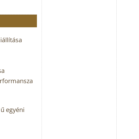
állítása
sa
erformansza
ű egyéni