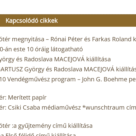
Kapcsolódó cikkek
tér megnyitása – Rónai Péter és Farkas Roland ki
-án este 10 óráig látogatható
yörgy és Radoslava MACEJOVÁ kiállítása
ARTUSZ György és Radoslava MACEJOVÁ kiállítá
2010 Vendégművész program – John G. Boehme p
r: Merített papír
tér: Csiki Csaba médiaművész *wunschtraum cím
tér :a gyűjtemény című kiállítása
Első félidő című kiállítása