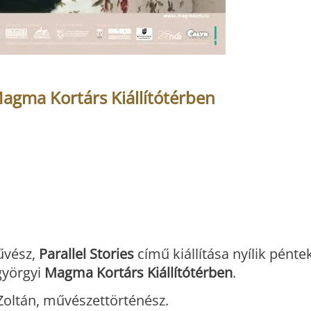
 Magma Kortárs Kiállítótérben
űvész,
Parallel Stories
című kiállítása nyílik pénte
györgyi
Magma Kortárs Kiállítótérben
.
oltán, művészettörténész.