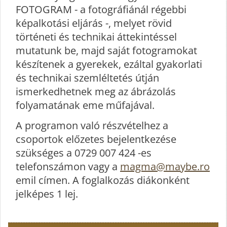
FOTOGRAM - a fotográfiánál régebbi
képalkotási eljárás -, melyet rövid
történeti és technikai áttekintéssel
mutatunk be, majd saját fotogramokat
készítenek a gyerekek, ezáltal gyakorlati
és technikai szemléltetés útján
ismerkedhetnek meg az ábrázolás
folyamatának eme műfajával.
A programon való részvételhez a
csoportok előzetes bejelentkezése
szükséges a 0729 007 424 -es
telefonszámon vagy a
magma@maybe.ro
emil címen. A foglalkozás diákonként
jelképes 1 lej.