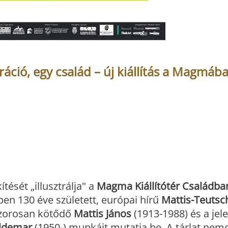
ió, egy család – új kiállítás a Magmáb
ését „illusztrálja" a
Magma Kiállítótér
Családba
pen 130 éve született, európai hírű
Mattis-Teutsc
szorosan kötődő
Mattis János
(1913-1988) és a jel
aldemar
(1950-) munkáit mutatja be. A tárlat nem