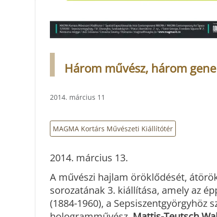
Három művész, három generác
2014. március 11
MAGMA Kortárs Művészeti Kiállítótér
2014. március 13.
A művészi hajlam öröklődését, átörökít
sorozatának 3. kiállítása, amely az ép
(1884-1960), a Sepsiszentgyörgyhöz 
hologramművész,
Mattis-Teutsch W