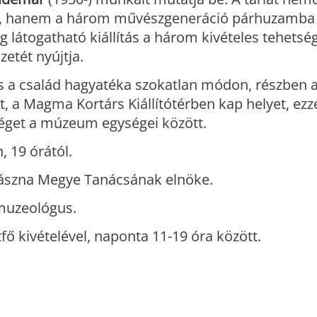
ge, hanem a három művészgeneráció párhuzamba á
ig látogatható kiállítás a három kivételes tehets
tét nyújtja.
 a család hagyatéka szokatlan módon, részben a
t, a Magma Kortárs Kiállítótérben kap helyet, ezze
éget a múzeum egységei között.
 19 órától.
ászna Megye Tanácsának elnöke.
 muzeológus.
tfő kivételével, naponta 11-19 óra között.