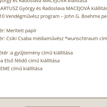
yörgy és Radoslava MACEJOVÁ kiállítása
ARTUSZ György és Radoslava MACEJOVÁ kiállítá
2010 Vendégművész program – John G. Boehme p
r: Merített papír
tér: Csiki Csaba médiaművész *wunschtraum cím
tér :a gyűjtemény című kiállítása
Első félidő című kiállítása
ME című kiállítása