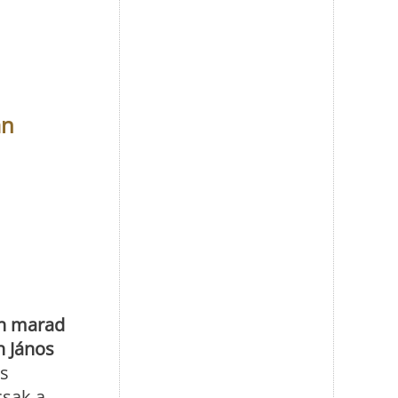
an
n marad
h János
es
csak a