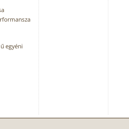
sa
erformansza
ű egyéni