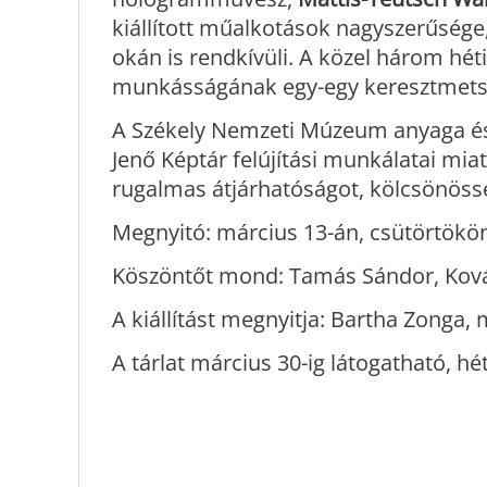
kiállított műalkotások nagyszerűsé
okán is rendkívüli. A közel három hét
munkásságának egy-egy keresztmetsze
A Székely Nemzeti Múzeum anyaga és
Jenő Képtár felújítási munkálatai miat
rugalmas átjárhatóságot, kölcsönöss
Megnyitó: március 13-án, csütörtökön,
Köszöntőt mond: Tamás Sándor, Kov
A kiállítást megnyitja: Bartha Zonga,
A tárlat március 30-ig látogatható, hé