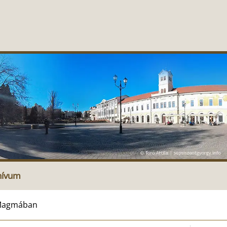
hívum
a Magmában