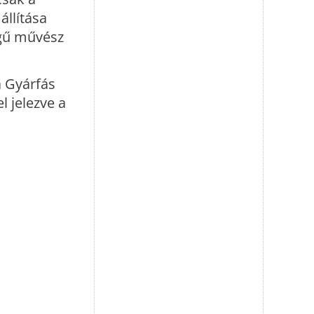
llítása
égű művész
 Gyárfás
l jelezve a