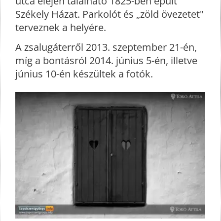
utca elején található 1825-ben épült
Székely Házat. Parkolót és „zöld övezetet"
terveznek a helyére.
A zsalugáterről 2013. szeptember 21-én,
míg a bontásról 2014. június 5-én, illetve
június 10-én készültek a fotók.