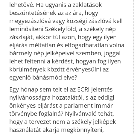
lehetővé. Ha ugyanis a zaklatások
beszüntetésének az az ára, hogy
megyezászlóvá vagy községi zászlóvá kell
leminősíteni Székelyföld, a székely nép
zászlaját, akkor túl azon, hogy egy ilyen
eljárás méltatlan és elfogadhatatlan volna
bármely nép jelképeivel szemben, joggal
lehet feltenni a kérdést, hogyan fog ilyen
körülmények között érvényesülni az
egyenlő bánásmód elve?
Egy hónap sem telt el az ECRI jelentés
nyilvánosságra hozatalától, s az eddigi
önkényes eljárást a parlament immár
törvénybe foglalná? Nyilvánvaló tehát,
hogy a tervezet nem a székely jelképek
használatát akarja megkönnyíteni,