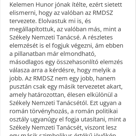
Kelemen Hunor jónak ítélte, ezért sietett
elismerni, hogy az valóban az RMDSZ
tervezete. Elolvastuk mi is, és
megállapítottuk, az valóban más, mint a
Székely Nemzeti Tanácsé. A részletes
elemzését is el fogjuk végezni, ám ebben
a pillanatban már elmondható,
másodlagos egy összehasonlító elemzés
válasza arra a kérdésre, hogy melyik a
jobb. Az RMDSZ nem egy jobb, hanem
pusztán csak egy másik tervezetet akart,
amely határozottan, élesen elkülönül a
Székely Nemzeti Tanácsétól. Ezt ugyan a
román törvényhozás, a román politikai
osztály ugyanúgy el fogja utasítani, mint a
Székely Nemzeti Tanácsét, viszont lesz
egy másik szimbolikus értékű jövőkép,