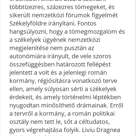
többtízezres, százezres tömegeket, és
sikerült nemzetközi fórumok figyelmét
Székelyföldre irányítani. Fontos
hangsúlyozni, hogy a tömegmozgalom és
a székelyek ügyének nemzetközi
megjelenítése nem pusztán az
autonómiára irányult, de vele szoros
összefüggésben határozott fellépést
jelentett a volt és a jelenlegi román
kormány, régiósításra vonatkozó terve
ellen, amely súlyosan sérti a székelyek
érdekeit, és amely történelmi léptékben
nyugodtan minősíthető drámainak. Erről
a tervről a kormány, a román politikai
osztály nem tett le, sőt a céltudatos,
gyors végrehajtása folyik. Liviu Dragnea