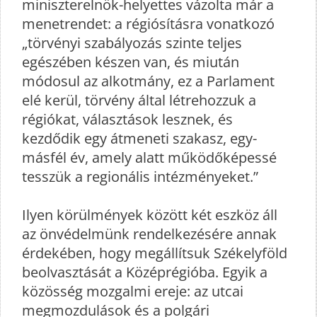
miniszterelnök-helyettes vázolta már a
menetrendet: a régiósításra vonatkozó
„törvényi szabályozás szinte teljes
egészében készen van, és miután
módosul az alkotmány, ez a Parlament
elé kerül, törvény által létrehozzuk a
régiókat, választások lesznek, és
kezdődik egy átmeneti szakasz, egy-
másfél év, amely alatt működőképessé
tesszük a regionális intézményeket.”
Ilyen körülmények között két eszköz áll
az önvédelmünk rendelkezésére annak
érdekében, hogy megállítsuk Székelyföld
beolvasztását a Középrégióba. Egyik a
közösség mozgalmi ereje: az utcai
megmozdulások és a polgári