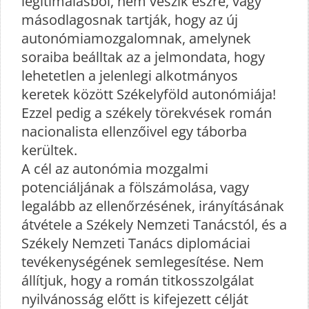
legitimálásból, nem veszik észre, vagy
másodlagosnak tartják, hogy az új
autonómiamozgalomnak, amelynek
soraiba beálltak az a jelmondata, hogy
lehetetlen a jelenlegi alkotmányos
keretek között Székelyföld autonómiája!
Ezzel pedig a székely törekvések román
nacionalista ellenzőivel egy táborba
kerültek.
A cél az autonómia mozgalmi
potenciáljának a fölszámolása, vagy
legalább az ellenőrzésének, irányításának
átvétele a Székely Nemzeti Tanácstól, és a
Székely Nemzeti Tanács diplomáciai
tevékenységének semlegesítése. Nem
állítjuk, hogy a román titkosszolgálat
nyilvánosság előtt is kifejezett célját