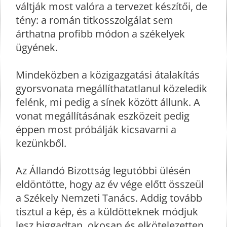
váltják most valóra a tervezet készítői, de
tény: a román titkosszolgálat sem
árthatna profibb módon a székelyek
ügyének.
Mindeközben a közigazgatási átalakítás
gyorsvonata megállíthatatlanul közeledik
felénk, mi pedig a sínek között állunk. A
vonat megállításának eszközeit pedig
éppen most próbálják kicsavarni a
kezünkből.
Az Állandó Bizottság legutóbbi ülésén
eldöntötte, hogy az év vége előtt összeül
a Székely Nemzeti Tanács. Addig tovább
tisztul a kép, és a küldötteknek módjuk
lesz higgadtan, okosan és elkötelezetten,