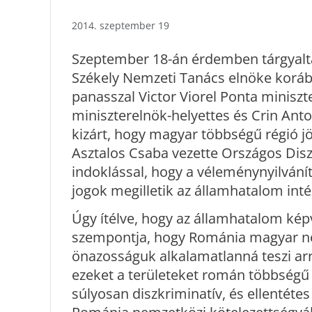
2014. szeptember 19
Szeptember 18-án érdemben tárgyalta 
Székely Nemzeti Tanács elnöke koráb
panasszal Victor Viorel Ponta minisz
miniszterelnök-helyettes és Crin Anto
kizárt, hogy magyar többségű régió jö
Asztalos Csaba vezette Országos Diszk
indoklással, hogy a véleménynyilvání
jogok megilletik az államhatalom int
Úgy ítélve, hogy az államhatalom képv
szempontja, hogy Románia magyar ne
önazosságuk alkalamatlanná teszi arra,
ezeket a területeket román többségű 
súlyosan diszkriminatív, és ellentéte