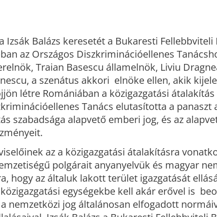
Izsák Balázs keresetét a Bukaresti Fellebbviteli
ban az Országos Diszkriminációellenes Tanácsho
terelnök, Traian Basescu államelnök, Liviu Dragne
nescu, a szenátus akkori elnöke ellen, akik kijele
jjön létre Romániában a közigazgatási átalakítás
riminációellenes Tanács elutasította a panaszt a
tás szabadsága alapvető emberi jog, és az alapv
ézményeit.
iselőinek az a közigazgatási átalakításra vonatk
mzetiségű polgárait anyanyelvük és magyar ne
 hogy az általuk lakott terület igazgatását ellásá
közigazgatási egységekbe kell akár erővel is beo
s a nemzetközi jog általánosan elfogadott normáiv