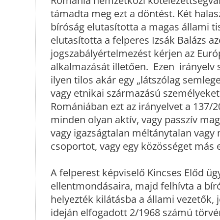
Románia nemzetközi kötelezettségválla
támadta meg ezt a döntést. Két halas
bíróság elutasította a magas állami ti
elutasította a felperes Izsák Balázs a
jogszabályértelmezést kérjen az Euró
alkalmazását illetően. Ezen irányelv
ilyen tilos akár egy „látszólag semlege
vagy etnikai származású személyeke
Romániában ezt az irányelvet a 137/2
minden olyan aktív, vagy passzív mag
vagy igazságtalan méltánytalan vagy
csoportot, vagy egy közösséget más 
A felperest képviselő Kincses Előd üg
ellentmondásaira, majd felhívta a bí
helyezték kilátásba a állami vezetők,
ideján elfogadott 2/1968 számú törvén