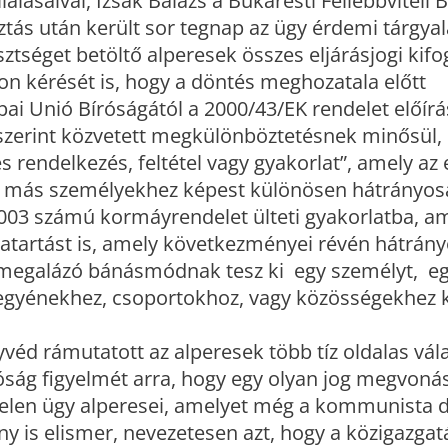
lásaival, Izsák Balázs a Bukaresti Fellebbviteli 
ztás után került sor tegnap az ügy érdemi tárgya
sztséget betöltő alperesek összes eljárásjogi kifo
zon kérését is, hogy a döntés meghozatala előtt
pai Unió Bíróságától a 2000/43/EK rendelet előír
 szerint közvetett megkülönböztetésnek minősül,
s rendelkezés, feltétel vagy gyakorlat”, amely az e
t más személyekhez képest különösen hátrányosa
003 számú kormáyrendelet ülteti gyakorlatba, a
atartást is, amely következményei révén hátrány
 megalázó bánásmódnak tesz ki egy személyt, e
egyénekhez, csoportokhoz, vagy közösségekhez 
yvéd rámutatott az alperesek több tíz oldalas vál
róság figyelmét arra, hogy egy olyan jog megvoná
 jelen ügy alperesei, amelyet még a kommunista d
y is elismer, nevezetesen azt, hogy a közigazgat