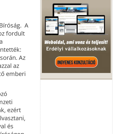
 Bíróság. A
z fordult
a
ntették:
 során. Az
zzal az
ető emberi
ozó
mzeti
k, ezért
lvasztani,
al és