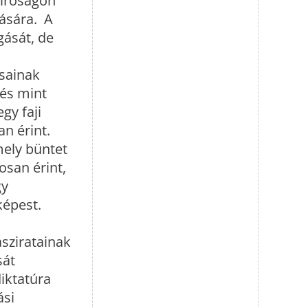
Bíróságon
lására. A
gását, de
ásainak
 és mint
gy faji
n érint.
mely büntet
osan érint,
gy
képest.
asziratainak
sát
iktatúra
ási