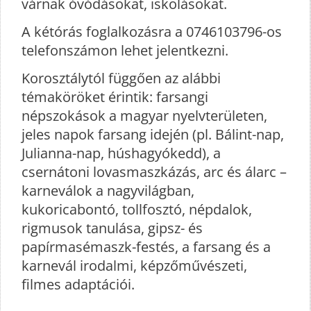
várnak óvódásokat, iskolásokat.
A kétórás foglalkozásra a 0746103796-os
telefonszámon lehet jelentkezni.
Korosztálytól függően az alábbi
témaköröket érintik: farsangi
népszokások a magyar nyelvterületen,
jeles napok farsang idején (pl. Bálint-nap,
Julianna-nap, húshagyókedd), a
csernátoni lovasmaszkázás, arc és álarc –
karneválok a nagyvilágban,
kukoricabontó, tollfosztó, népdalok,
rigmusok tanulása, gipsz- és
papírmasémaszk-festés, a farsang és a
karnevál irodalmi, képzőművészeti,
filmes adaptációi.