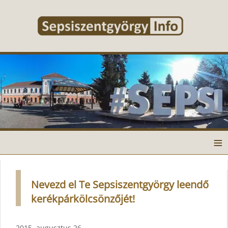
≡
Nevezd el Te Sepsiszentgyörgy leendő
kerékpárkölcsönzőjét!
2015. augusztus 26