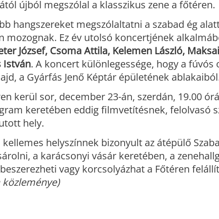
tól újból megszólal a klasszikus zene a főtéren.
b hangszereket megszólaltatni a szabad ég alat
n mozognak. Ez év utolsó koncertjének alkalmábó
ter József, Csoma Attila, Kelemen László, Maksai 
 István
. A koncert különlegessége, hogy a fúvós o
majd, a Gyárfás Jenő Képtár épületének ablakaiból
en kerül sor, december 23-án, szerdán, 19.00 órá
ogram keretében eddig filmvetítésnek, felolvasó 
tott hely.
kellemes helyszínnek bizonyult az átépülő Szaba
ásárolni, a karácsonyi vásár keretében, a zenehall
beszerezheti vagy korcsolyázhat a Főtéren felállít
a közleménye)