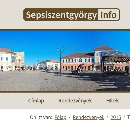
Címlap
Rendezvények
Hírek
Ön itt van:
Főlap
Rendezvények
2015
T