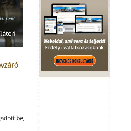
évzáró
gadott be,