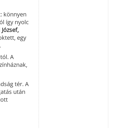
t: könnyen
l így nyolc
József,
ktett, egy
.
tól. A
színháznak,
dság tér. A
gatás után
ott