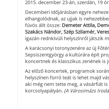
2015. december 23-án, szerdán, 19 órá
Decemberi időjárásban egyre nehezeb
elhangolódnak, az ujjak is nehezebbe
fúvós állt össze:
Demeter Attila, Deme
Szakács Nándor, Szép Szilamér, Veres
igazán rednkívüli helyszínről játszik 
A karácsonyi toronyzenére az új Főtér
Sepsiszentgyörgy a kultúrára épít pr
koncertnek és klasszikus zenének is ju
Az előző koncertek, programok során 
helyszínen forró teát is lehet majd v
aki még nem tette meg, a vásárfiát is 
korcsolyapályán.
(A Városimázs Irod