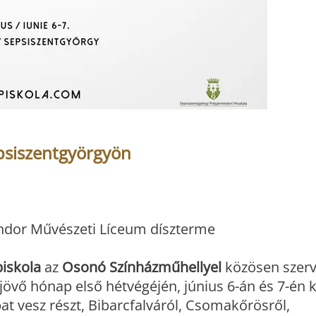
epsiszentgyörgyön
Sándor Művészeti Líceum díszterme
iskola
az
Osonó Színházműhellyel
közösen szerv
 jövő hónap első hétvégéjén, június 6-án és 7-én k
at vesz részt, Bibarcfalváról, Csomakőrösről,