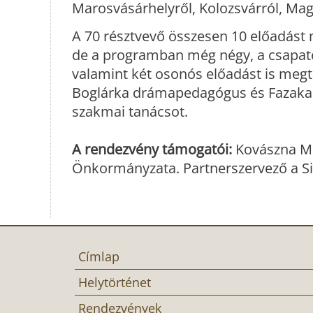
Marosvásárhelyről, Kolozsvárról, Magya
A 70 résztvevő összesen 10 előadást
de a programban még négy, a csapatok
valamint két osonós előadást is meg
Boglárka drámapedagógus és Fazakas
szakmai tanácsot.
A rendezvény támogatói:
Kovászna Me
Önkormányzata. Partnerszervező a Sic
Címlap
Helytörténet
Rendezvények