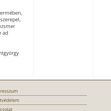
ztermében,
szerepel,
rezsmer
e ad
ntgyörgy
resszum
tvédelem
csolat