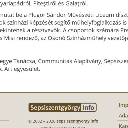
rlapádról, Piteştiről és Galaţról.
 mutat be a Plugor Sándor Művészeti Líceum dís
 színházi képzését segítő műhelyfoglalkozás is 
tekintenek a résztvevők. A csoportok számára P
 Misi rendező, az Osonó Színházműhely vezetőj
gye Tanácsa, Communitas Alapítvány, Sepsisze
 Art egyesület.
Imp
Ada
© 2002 – 2026
sepsiszentgyorgy.info
Kap