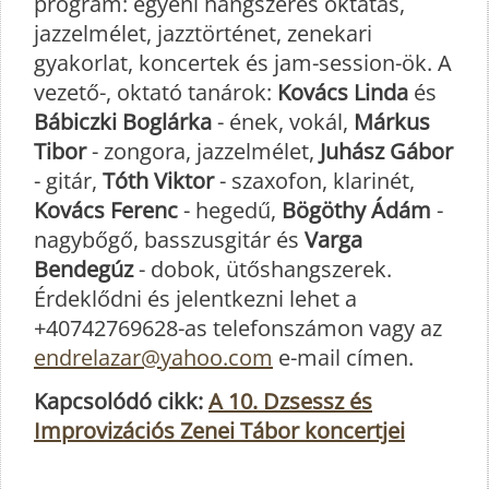
program: egyéni hangszeres oktatás,
jazzelmélet, jazztörténet, zenekari
gyakorlat, koncertek és jam-session-ök. A
vezető-, oktató tanárok:
Kovács Linda
és
Bábiczki Boglárka
- ének, vokál,
Márkus
Tibor
- zongora, jazzelmélet,
Juhász Gábor
- gitár,
Tóth Viktor
- szaxofon, klarinét,
Kovács Ferenc
- hegedű,
Bögöthy Ádám
-
nagybőgő, basszusgitár és
Varga
Bendegúz
- dobok, ütőshangszerek.
Érdeklődni és jelentkezni lehet a
+40742769628-as telefonszámon vagy az
endrelazar@yahoo.com
e-mail címen.
Kapcsolódó cikk:
A 10. Dzsessz és
Improvizációs Zenei Tábor koncertjei