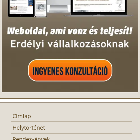
Címlap
Helytörténet
Rendezvények