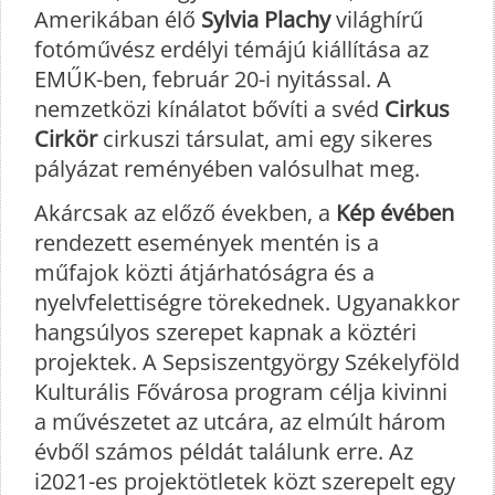
Amerikában élő
Sylvia Plachy
világhírű
fotóművész erdélyi témájú kiállítása az
EMŰK-ben, február 20-i nyitással. A
nemzetközi kínálatot bővíti a svéd
Cirkus
Cirkör
cirkuszi társulat, ami egy sikeres
pályázat reményében valósulhat meg.
Akárcsak az előző években, a
Kép évében
rendezett események mentén is a
műfajok közti átjárhatóságra és a
nyelvfelettiségre törekednek. Ugyanakkor
hangsúlyos szerepet kapnak a köztéri
projektek. A Sepsiszentgyörgy Székelyföld
Kulturális Fővárosa program célja kivinni
a művészetet az utcára, az elmúlt három
évből számos példát találunk erre. Az
i2021-es projektötletek közt szerepelt egy