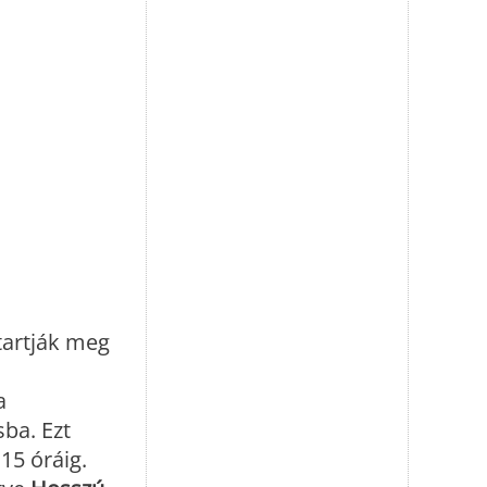
tartják meg
a
sba. Ezt
15 óráig.