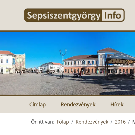
Címlap
Rendezvények
Hírek
Ön itt van:
Főlap
Rendezvények
2016
M