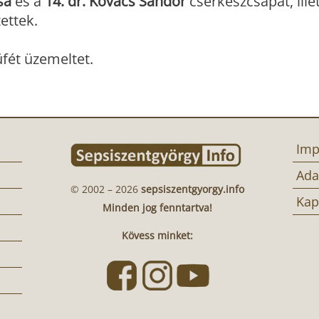
sa
és a
14. dr. Kovács Sándor
cserkészcsapat, ille
ettek.
üfét üzemeltet.
Imp
Ada
© 2002 – 2026
sepsiszentgyorgy.info
Kap
Minden jog fenntartva!
Kövess minket: