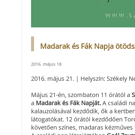
Madarak és Fák Napja ötöd
2016. május 18
2016. május 21. | Helyszín: Székely
Május 21-én, szombaton 11 órától a
S
a
Madarak és Fák Napját.
A családi n
kalauzolásával kezdődik, ők a kertb
látogatókat. 12 órától kezdődően Toró
követően színes, madaras kézműves f