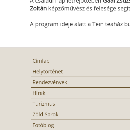
A családi nap létrejöttében
Gaál Zsuz
Zoltán
képzőművész és felesége segít
A program ideje alatt a Tein teaház b
Címlap
Helytörténet
Rendezvények
Hírek
Turizmus
Zöld Sarok
Fotóblog