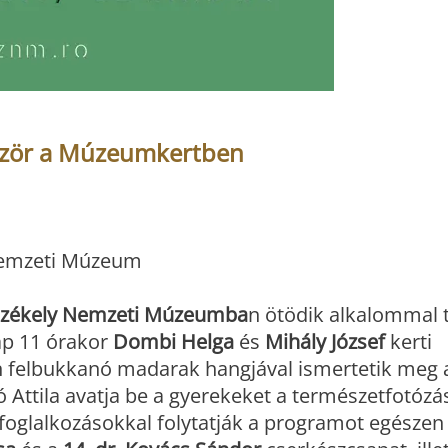
ször a Múzeumkertben
 Nemzeti Múzeum
zékely Nemzeti Múzeumba
n ötödik alkalommal 
ap 11 órakor
Dombi Helga
és
Mihály József
kerti
en felbukkanó madarak hangjával ismertetik meg 
 Attila avatja be a gyerekeket a természetfotózá
oglalkozásokkal folytatják a programot egészen 