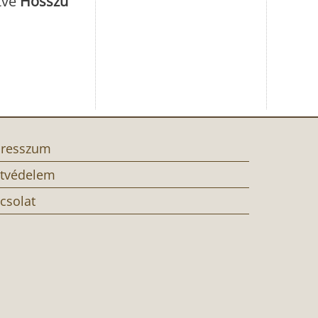
tve
Hosszú
resszum
tvédelem
csolat