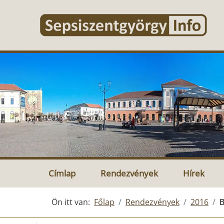
Címlap
Rendezvények
Hírek
Ön itt van:
Főlap
Rendezvények
2016
B