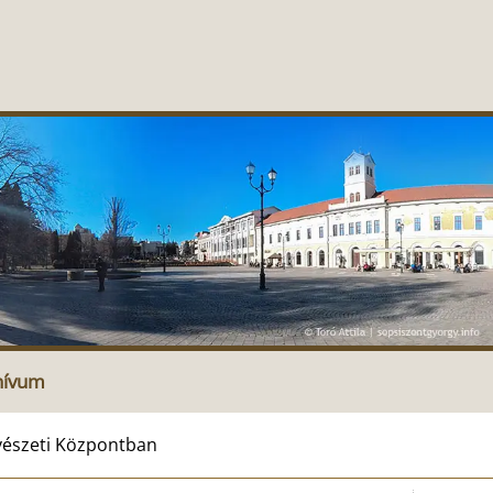
hívum
űvészeti Központban