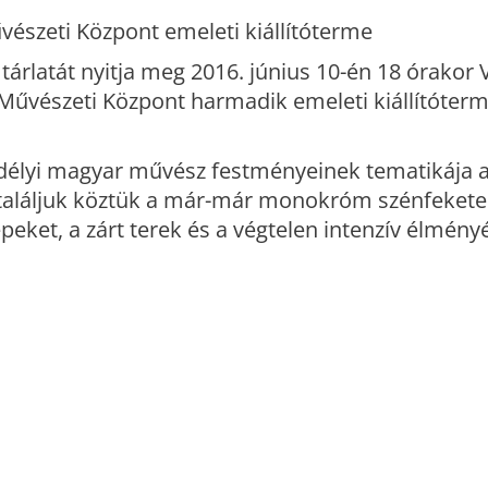
űvészeti Központ
emeleti kiállítóterme
tárlatát nyitja meg 2016. június 10-én 18 órakor 
 Művészeti Központ harmadik emeleti kiállítóter
délyi magyar művész festményeinek tematikája a
gtaláljuk köztük a már-már monokróm szénfekete
épeket, a zárt terek és a végtelen intenzív élményé