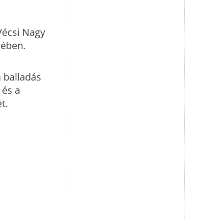
Vécsi Nagy
mében.
 balladás
 és a
t.