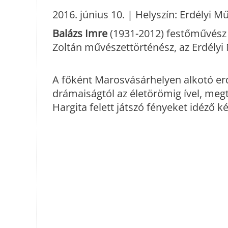
2016. június 10. | Helyszín:
Erdélyi M
Balázs Imre
(1931-2
012)
festőművész 
Zoltán művészettörténész, az Erdélyi
A főként Marosvásárhelyen alkotó er
drámaiságtól az életörömig ível, me
Hargita felett játszó fényeket idéző k