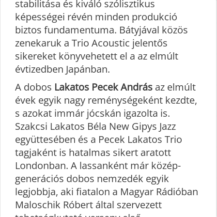
stabilitása és kiváló szólisztikus
képességei révén minden produkció
biztos fundamentuma. Bátyjával közös
zenekaruk a Trio Acoustic jelentős
sikereket könyvehetett el a az elmúlt
évtizedben Japánban.
A dobos
Lakatos Pecek András
az elmúlt
évek egyik nagy reménységeként kezdte,
s azokat immár jócskán igazolta is.
Szakcsi Lakatos Béla New Gipys Jazz
együttesében és a Pecek Lakatos Trio
tagjaként is hatalmas sikert aratott
Londonban. A lassanként már közép-
generációs dobos nemzedék egyik
legjobbja, aki fiatalon a Magyar Rádióban
Maloschik Róbert által szervezett