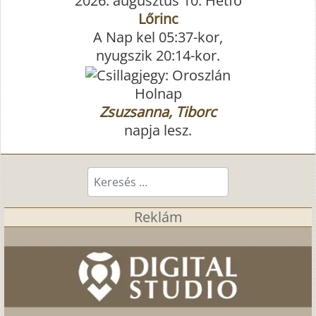
2026. augusztus 10. Hétfő
Lőrinc
A Nap kel 05:37-kor,
nyugszik 20:14-kor.
Holnap
Zsuzsanna, Tiborc
napja lesz.
Keresés...
Reklám