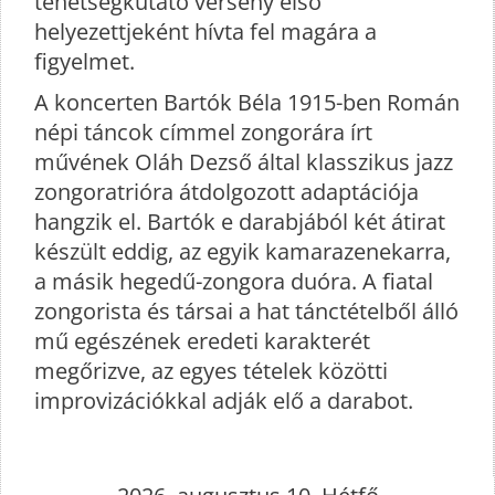
tehetségkutató verseny első
helyezettjeként hívta fel magára a
figyelmet.
A koncerten Bartók Béla 1915-ben Román
népi táncok címmel zongorára írt
művének Oláh Dezső által klasszikus jazz
zongoratrióra átdolgozott adaptációja
hangzik el. Bartók e darabjából két átirat
készült eddig, az egyik kamarazenekarra,
a másik hegedű-zongora duóra. A fiatal
zongorista és társai a hat tánctételből álló
mű egészének eredeti karakterét
megőrizve, az egyes tételek közötti
improvizációkkal adják elő a darabot.