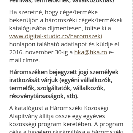
Felhívás, termelőknek, vállalkozóknak!
Ha szeretné, hogy cége/terméke
bekerüljön a háromszéki cégek/termékek
katalógusába díjmentesen, töltse ki a
www.digital-studio.ro/haromszeki
honlapon taláható adatlapot és küldje el
2016. november 30-ig a
hka@hka.ro
e-
mail címre.
Háromszéken bejegyzett jogi személyek
iratkozását várjuk (egyéni vállalkozók,
termelők, szolgáltatók, vállalkozók,
részvénytársaságok, stb).
A katalógust a Háromszéki Közöségi
Alapítvány állítja össze egy egyéves
közösségi program keretében. A program
célja a figyelem ráirányítása a háromszéki