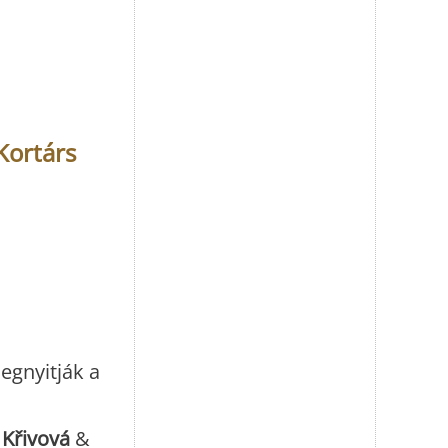
Kortárs
egnyitják a
 Křivová
&