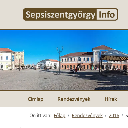
Címlap
Rendezvények
Hírek
Ön itt van:
Főlap
Rendezvények
2016
S