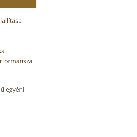
állítása
sa
erformansza
ű egyéni