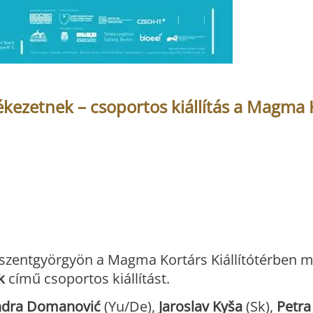
kezetnek – csoportos kiállítás a Magma 
siszentgyörgyön a Magma Kortárs Kiállítótérben m
k
című csoportos kiállítást.
ndra Domanović
(Yu/De),
Jaroslav Kyša
(Sk),
Petra