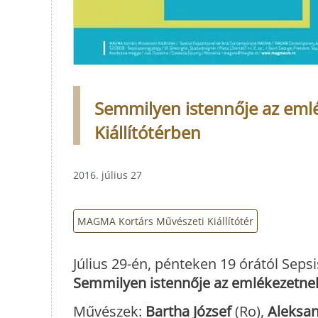
Semmilyen istennője az emlé
Kiállítótérben
2016. július 27
MAGMA Kortárs Művészeti Kiállítótér
Július 29-én, pénteken 19 órától Sep
Semmilyen istennője az emlékezetne
Művészek:
Bartha József
(Ro),
Aleksa