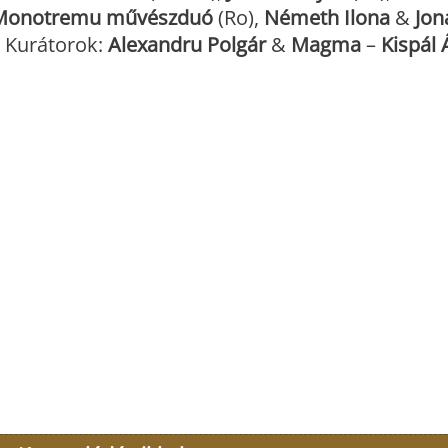
Monotremu művészduó
(Ro),
Németh Ilona
&
Jon
 Kurátorok:
Alexandru Polgár
&
Magma
–
Kispál