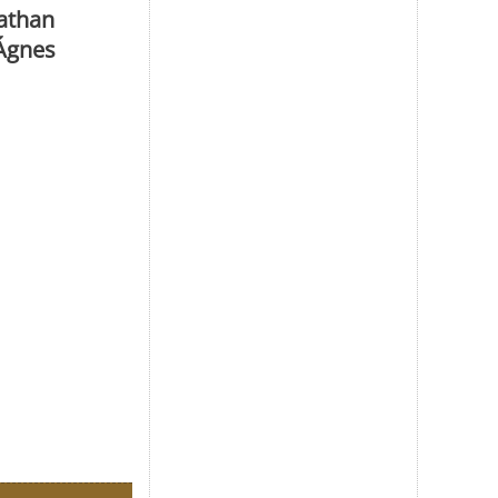
athan
 Ágnes