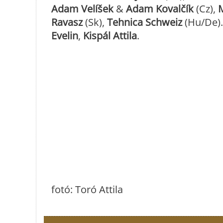
Adam Velíšek
&
Adam Kovalčík
(Cz),
Ravasz
(Sk),
Tehnica Schweiz
(Hu/De).
Evelin
,
Kispál Attila
.
fotó: Toró Attila