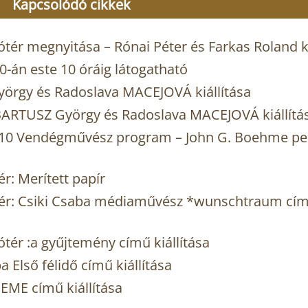
Kapcsolódó cikkek
tér megnyitása – Rónai Péter és Farkas Roland ki
-án este 10 óráig látogatható
yörgy és Radoslava MACEJOVÁ kiállítása
ARTUSZ György és Radoslava MACEJOVÁ kiállítá
2010 Vendégművész program – John G. Boehme p
r: Merített papír
tér: Csiki Csaba médiaművész *wunschtraum cím
tér :a gyűjtemény című kiállítása
Első félidő című kiállítása
ME című kiállítása