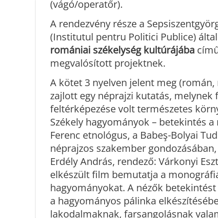
(vágó/operatőr).
A rendezvény része a Sepsiszentgyörg
(Institutul pentru Politici Publice) ál
romániai székelység kultúrájába
című
megvalósított projektnek.
A kötet 3 nyelven jelent meg (román,
zajlott egy néprajzi kutatás, melyne
feltérképezése volt természetes kör
Székely hagyományok – betekintés a 
Ferenc etnológus, a Babeş-Bolyai Tu
néprajzos szakember gondozásában, 
Erdély András, rendező: Várkonyi Eszt
elkészült film bemutatja a monográfi
hagyományokat. A nézők betekintést n
a hagyományos pálinka elkészítésébe
lakodalmaknak, farsangolásnak vala