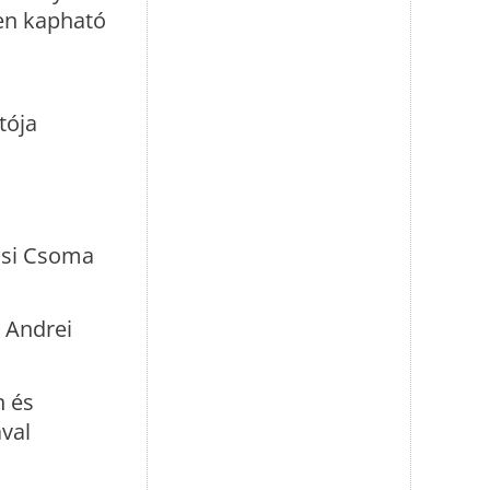
sen kapható
tója
ösi Csoma
 Andrei
n és
val