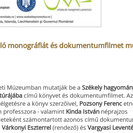
óló monográfiát és dokumentumfilmet m
zeti Múzeumban mutatják be a
Székely hagyomán
túrájába
című könyvet és dokumentumfilmet. A
élgetésre a könyv szerzőivel,
Pozsony Ferenc
etn
 professzora - valamint
Kinda István
néprajzos
ékleteként számontartott azonos című dokument
,
Várkonyi Eszterrel
(rendező) és
Vargyasi Leventé