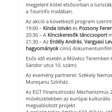
megjelent kötet elsősorban a turistá
a Tourinfo Irodában.
Az akció a következő program szerint 
19:00 –
Kinda István
és
Pozsony Fere
20:30 – A
Kincskeresők tánccsoport
m
21:30 – Az
Erdély András
,
Vargyasi Le
hagyományok
című dokumentumfilm v
Esős idő esetén a Művész Teremben t
Sándor utca 10. szám)
Az esemény partnerei: Székely Nemze
Mureşanu Színház.
Az EGT Finanszírozási Mechanizmus 2
művészetekben az európai kulturális
megvalósított projekt