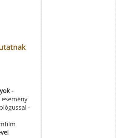
utatnak
yok -
z esemény
ológussal -
umfilm
vel