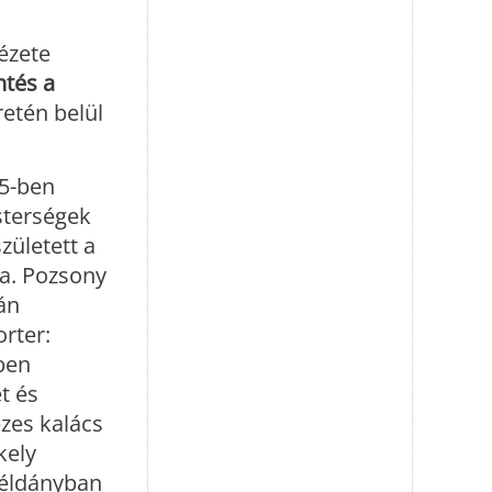
ézete
tés a
etén belül
15-ben
sterségek
ületett a
a. Pozsony
án
rter:
cben
t és
zes kalács
kely
példányban