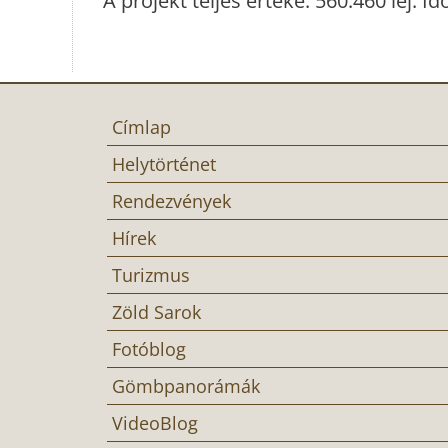
A projekt teljes értéke: 560.460 lej. I
Címlap
Helytörténet
Rendezvények
Hírek
Turizmus
Zöld Sarok
Fotóblog
Gömbpanorámák
VideoBlog