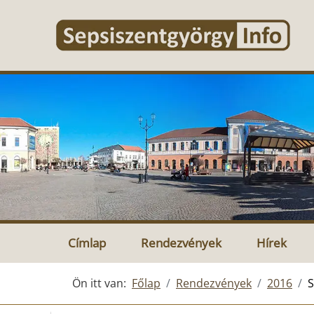
Címlap
Rendezvények
Hírek
Ön itt van:
Főlap
Rendezvények
2016
S