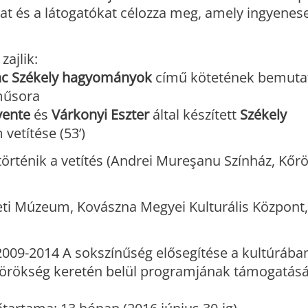
kat és a látogatókat célozza meg, amely ingyene
zajlik:
nc
Székely hagyományok
című kötetének bemuta
űsora
vente
és
Várkonyi Eszter
által készített
Székely
etítése (53’)
örténik a vetítés (Andrei Mureşanu Színház, Kőr
ti Múzeum, Kovászna Megyei Kulturális Központ,
009-2014 A sokszínűség elősegítése a kultúrába
 örökség keretén belül programjának támogatásá