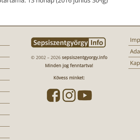
dőtartama: 13 hónap (2016 június 30-ig)
Imp
Ada
© 2002 – 2026
sepsiszentgyorgy.info
Kap
Minden jog fenntartva!
Kövess minket: