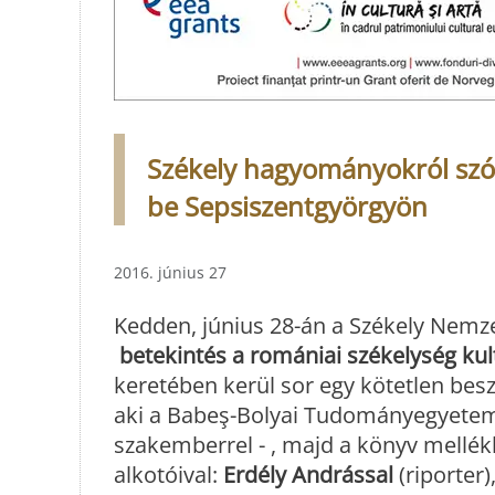
Székely hagyományokról sz
be Sepsiszentgyörgyön
2016. június 27
Kedden, június 28-án a Székely Nem
betekintés a romániai székelység kul
keretében kerül sor egy kötetlen besz
aki a Babeş-Bolyai Tudományegyetem
szakemberrel - , majd a könyv mell
alkotóival:
Erdély Andrással
(riporter)