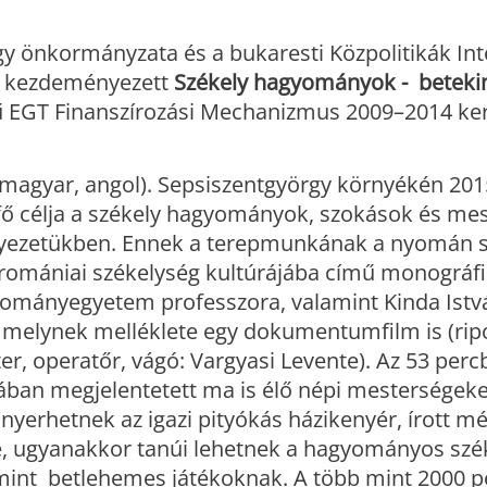
y önkormányzata és a bukaresti Közpolitikák Int
tal kezdeményezett
Székely hagyományok - betekin
 EGT Finanszírozási Mechanizmus 2009–2014 ker
 magyar, angol). Sepsiszentgyörgy környékén 20
k fő célja a székely hagyományok, szokások és me
nyezetükben. Ennek a terepmunkának a nyomán sz
romániai székelység kultúrájába című monográfi
dományegyetem professzora, valamint Kinda Istv
melynek melléklete egy dokumentumfilm is (ripo
er, operatőr, vágó: Vargyasi Levente). Az 53 per
ában megjelentetett ma is élő népi mesterségeke
yerhetnek az igazi pityókás házikenyér, írott mé
, ugyanakkor tanúi lehetnek a hagyományos szé
mint betlehemes játékoknak. A több mint 2000 