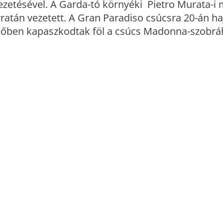
zetésével. A Garda-tó környéki Pietro Murata-i 
rratán vezetett. A Gran Paradiso csúcsra 20-án h
dőben kapaszkodtak föl a csúcs Madonna-szobrá