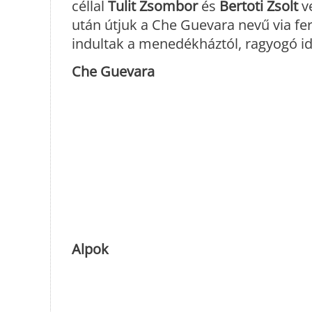
céllal
Tulit Zsombor
és
Bertoti Zsolt
ve
után útjuk a Che Guevara nevű via fe
indultak a menedékháztól, ragyogó i
Che Guevara
Alpok