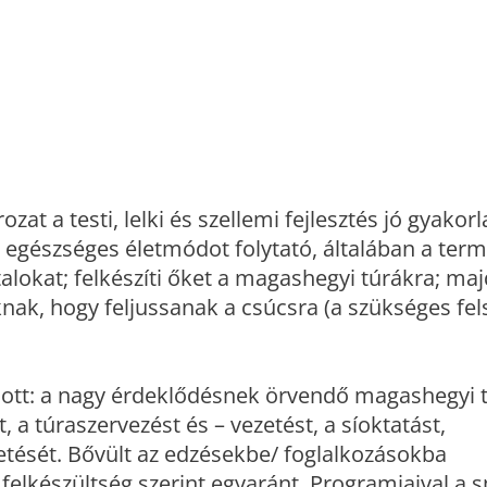
zat a testi, lelki és szellemi fejlesztés jó gyakor
z egészséges életmódot folytató, általában a term
alokat; felkészíti őket a magashegyi túrákra; maj
nak, hogy feljussanak a csúcsra (a szükséges fel
ott: a nagy érdeklődésnek örvendő magashegyi 
, a túraszervezést és – vezetést, a síoktatást,
etését. Bővült az edzésekbe/ foglalkozásokba
felkészültség szerint egyaránt. Programjaival a s