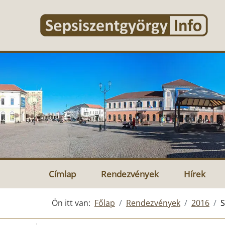
Címlap
Rendezvények
Hírek
Ön itt van:
Főlap
Rendezvények
2016
S