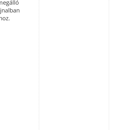
megálló
ajnalban
hoz.