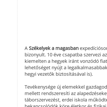
A
Székelyek a magasban
expedíciósoro
bizonyult. 10 éve csapatba szervezi a
kiemelten a hegyek iránt vonzódó fiat
lehetőséget nyújt a legalkalmasabbak
hegyi vezetők biztosításával is).
Tevékenysége új elemekkel gazdagod
mellett rendszeresíti az alapedzéseket
táborszervezést, erdei iskola működt
bekapcsolódók köre életkor és fizikai 