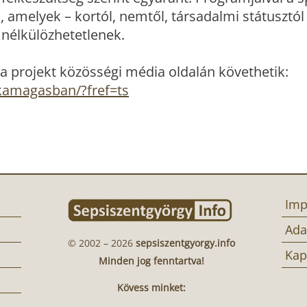
ti, amelyek – kortól, nemtől, társadalmi státusztól
s nélkülözhetetlenek.
 a projekt közösségi média oldalán követhetik:
kamagasban/?fref=ts
Imp
Ada
© 2002 – 2026
sepsiszentgyorgy.info
Kap
Minden jog fenntartva!
Kövess minket: