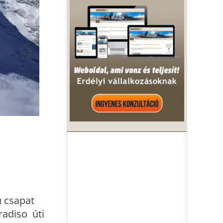
ú csapat
radiso úti