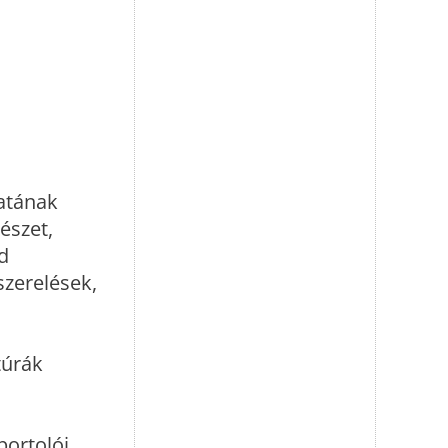
latának
észet,
d
szerelések,
túrák
portolói