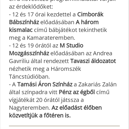
az érdeklődőket:
- 12 és 17 órai kezdettel a
Cimborák
Bábszínház
előadásában
A három
kismalac
című bábjátékot tekinthetik
meg a Kamarateremben.
- 12 és 19 órától az
M Studio
Mozgásszínház
előadásában az Andrea
Gavriliu által rendezett
Tavaszi áldozatot
nézhetik meg a Háromszék
Táncstúdióban.
- A
Tamási Áron Színház
a Zakariás Zalán
által színpadra vitt
Pénz az égből
című
vígjátékát 20 órától játssza a
Nagyteremben.
Az előadást élőben
közvetítjük a főtéren is.