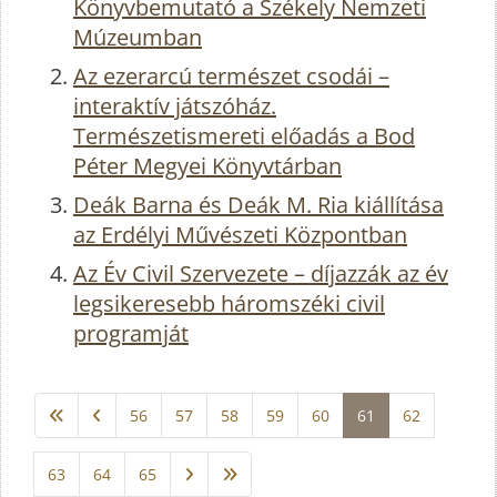
Könyvbemutató a Székely Nemzeti
Múzeumban
Az ezerarcú természet csodái –
interaktív játszóház.
Természetismereti előadás a Bod
Péter Megyei Könyvtárban
Deák Barna és Deák M. Ria kiállítása
az Erdélyi Művészeti Központban
Az Év Civil Szervezete – díjazzák az év
legsikeresebb háromszéki civil
programját
56
57
58
59
60
61
62
63
64
65