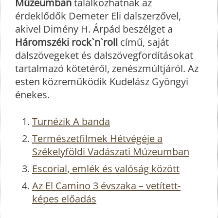
Múzeumban
találkozhatnak az
érdeklődők Demeter Eli dalszerzővel,
akivel Dimény H. Árpád beszélget a
Háromszéki rock`n`roll
című, saját
dalszövegeket és dalszövegfordításokat
tartalmazó kötetéről, zenészmúltjáról. Az
esten közreműködik Kudelász Gyöngyi
énekes.
Turnézik A banda
Természetfilmek Hétvégéje a
Székelyföldi Vadászati Múzeumban
Escorial, emlék és valóság között
Az El Camino 3 évszaka – vetített-
képes előadás