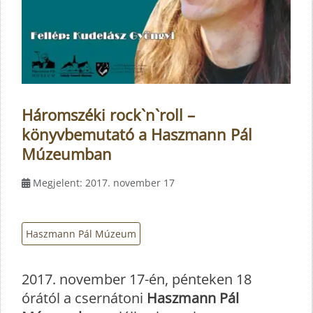
Háromszéki rock`n`roll –
könyvbemutató a Haszmann Pál
Múzeumban
Megjelent: 2017. november 17
Haszmann Pál Múzeum
2017. november 17-én, pénteken 18
órától a csernátoni
Haszmann Pál