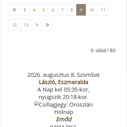
4
5
6
7
8
9
10
11
12
13
9. oldal / 80
2026. augusztus 8. Szombat
László, Eszmeralda
A Nap kel 05:35-kor,
nyugszik 20:18-kor.
Holnap
Emőd
napja lesz.