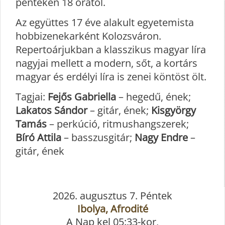
pénteken 18 órától.
Az együttes 17 éve alakult egyetemista
hobbizenekarként Kolozsváron.
Repertoárjukban a klasszikus magyar líra
nagyjai mellett a modern, sőt, a kortárs
magyar és erdélyi líra is zenei köntöst ölt.
Tagjai:
Fejős Gabriella
– hegedű, ének;
Lakatos Sándor
– gitár, ének;
Kisgyörgy
Tamás
– perkúció, ritmushangszerek;
Bíró Attila
– basszusgitár;
Nagy Endre
–
gitár, ének
2026. augusztus 7. Péntek
Ibolya, Afrodité
A Nap kel 05:33-kor,