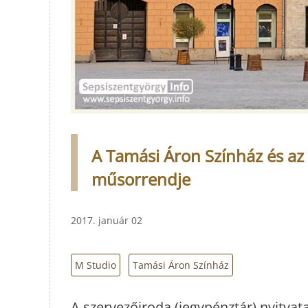
A Tamási Áron Színház és az
műsorrendje
2017. január 02
M Studio
Tamási Áron Színház
A szervezőiroda (jegypénztár) nyitvata