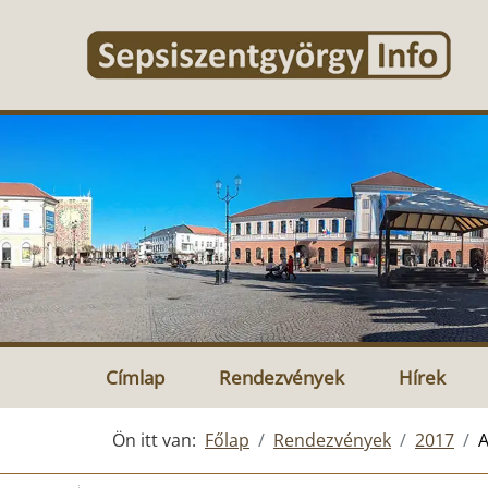
Címlap
Rendezvények
Hírek
Ön itt van:
Főlap
Rendezvények
2017
A