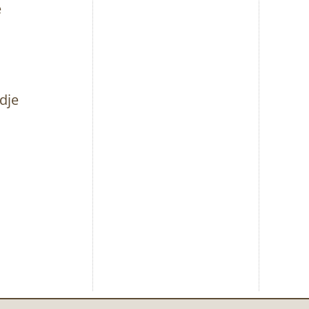
e
dje