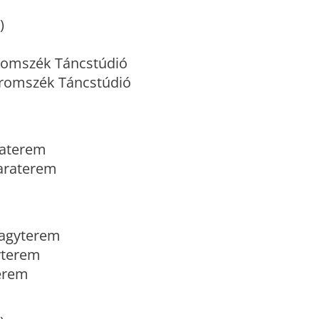
)
Háromszék Táncstúdió
Háromszék Táncstúdió
raterem
maraterem
 Nagyterem
gyterem
terem