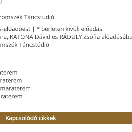
)
Háromszék Táncstúdió
előadóest | * bérleten kívüli előadás
na, KATONA Dávid és RÁDULY Zsófia előadásáb
romszék Táncstúdió
raterem
maraterem
 Kamaraterem
maraterem
Kapcsolódó cikkek