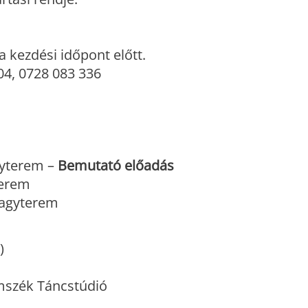
 kezdési időpont előtt.
104, 0728 083 336
agyterem –
Bemutató előadás
terem
 Nagyterem
)
omszék Táncstúdió