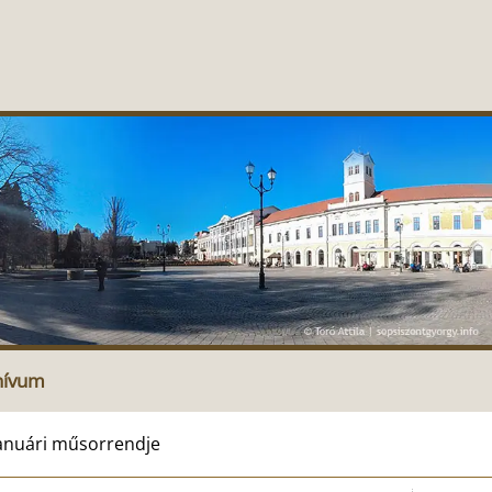
hívum
januári műsorrendje