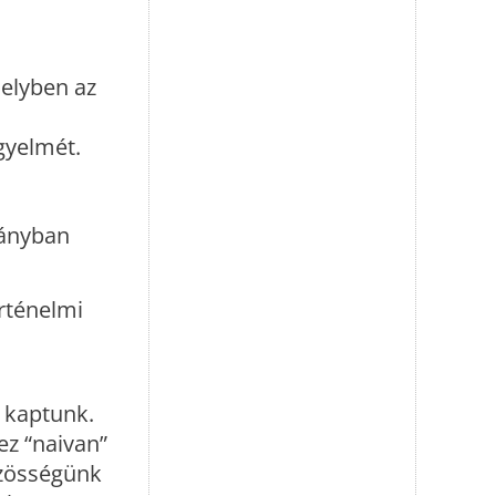
elyben az
gyelmét.
pányban
örténelmi
t kaptunk.
ez “naivan”
özösségünk