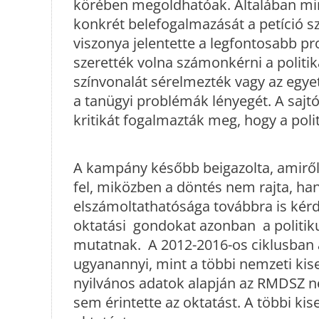
körében megoldhatóak. Általában min
konkrét belefogalmazását a petíció sz
viszonya jelentette a legfontosabb pr
szerették volna számonkérni a politik
színvonalát sérelmezték vagy az egye
a tanügyi problémák lényegét. A sajtó
kritikát fogalmazták meg, hogy a polit
A kampány később beigazolta, amiről ír
fel, miközben a döntés nem rajta, ha
elszámoltathatósága továbbra is kér
oktatási gondokat azonban a politik
mutatnak. A 2012-2016-os ciklusban 
ugyanannyi, mint a többi nemzeti ki
nyilvános adatok alapján az RMDSZ nég
sem érintette az oktatást. A többi kise