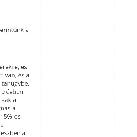
erintünk a
erekre, és
t van, és a
 tanügybe.
10 évben
csak a
 más a
ó 15%-os
ta
részben a