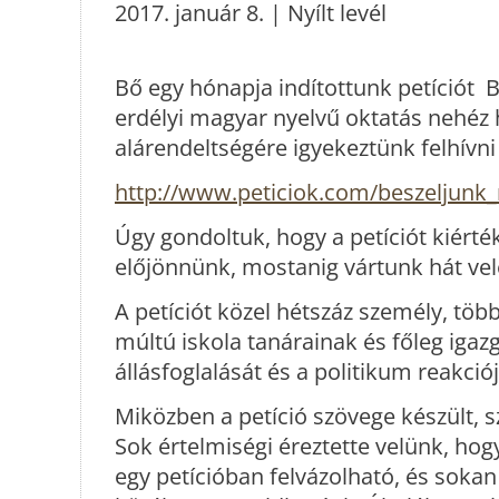
2017. január 8. | Nyílt levél
Bő egy hónapja indítottunk petíciót
erdélyi magyar nyelvű oktatás nehéz he
alárendeltségére igyekeztünk felhívni
http://www.peticiok.com/beszeljun
Úgy gondoltuk, hogy a petíciót kiérté
előjönnünk, mostanig vártunk hát vel
A petíciót közel hétszáz személy, töb
múltú iskola tanárainak és főleg igazg
állásfoglalását és a politikum reakciój
Miközben a petíció szövege készült, sz
Sok értelmiségi éreztette velünk, ho
egy petícióban felvázolható, és sok