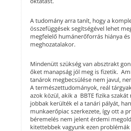
oktatást.
A tudomány arra tanít, hogy a kompl
összefüggések segítségével lehet me
megfelelő humánerőforrás hiánya és 
meghozatalakor.
Mindenütt szükség van absztrakt gon
őket manapság jól meg is fizetik. Amíg
tanárok megbecsülése nem javul, nem
A természettudományok, reál tárgyak
azok közül, akik a BBTE fizika szakát
jobbak kerülték el a tanári pályát,
munkaerőpiac szerkezete, így ott a p
béremelés nem jelent érdemi megoldá
kitettebbek vagyunk ezen problémák 