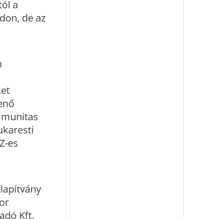
tól a
ódon, de az
n
ket
Jenő
ommunitas
ukaresti
Z-es
lapítvány
or
adó Kft.