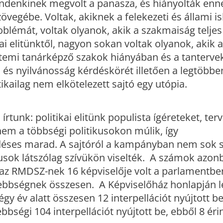
denkinek megvolt a panasza, és hiányolták enn
övegébe. Voltak, akiknek a felekezeti és állami i
oblémát, voltak olyanok, akik a szakmaiság telje
ai elitünktől, nagyon sokan voltak olyanok, akik 
temi tanárképző szakok hiányában és a tanterve
 és nyilvánosság kérdéskörét illetően a legtöbben
ikailag nem elkötelezett sajtó egy utópia.
tunk: politikai elitünk populista ígéreteket, terv
nem a többségi politikusokon múlik, így
déses marad. A sajtóról a kampányban nem sok sz
usok látszólag szívükön viselték. A számok azo
az RMDSZ-nek 16 képviselője volt a parlamentbe
sebbségnek összesen. A Képviselőház honlapján l
y év alatt összesen 12 interpellációt nyújtott be
bbségi 104 interpellációt nyújtott be, ebből 8 éri