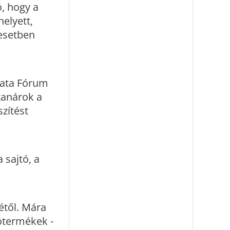
, hogy a
elyett,
esetben
rata Fórum
 tanárok a
zítést
 sajtó, a
étől. Mára
ótermékek -