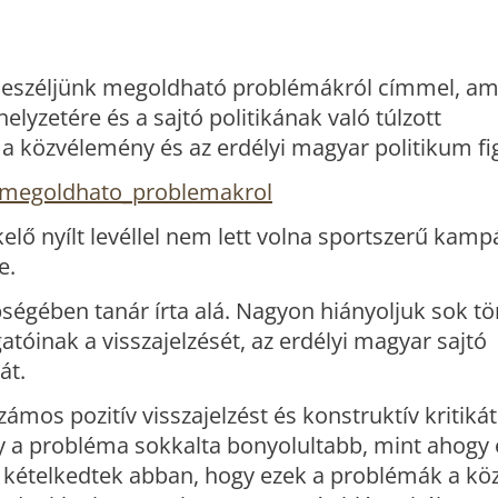
 Beszéljünk megoldható problémákról címmel, am
lyzetére és a sajtó politikának való túlzott
 a közvélemény és az erdélyi magyar politikum fi
k_megoldhato_problemakrol
kelő nyílt levéllel nem lett volna sportszerű kam
e.
bségében tanár írta alá. Nagyon hiányoljuk sok t
atóinak a visszajelzését, az erdélyi magyar sajtó
át.
ámos pozitív visszajelzést és konstruktív kritiká
gy a probléma sokkalta bonyolultabb, mint ahogy 
an kételkedtek abban, hogy ezek a problémák a k