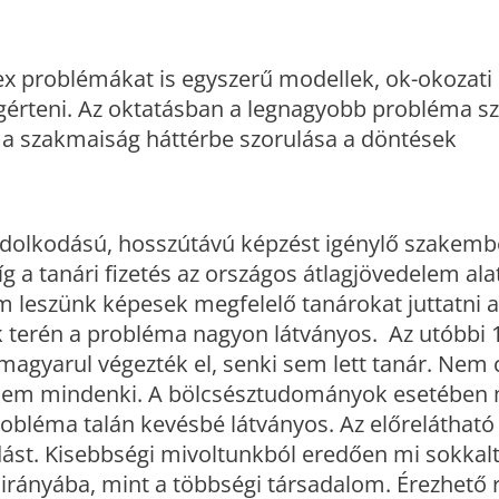
ex problémákat is egyszerű modellek, ok-okozati
gérteni. Az oktatásban a legnagyobb probléma sz
a szakmaiság háttérbe szorulása a döntések
dolkodású, hosszútávú képzést igénylő szakemb
 a tanári fizetés az országos átlagjövedelem alat
 leszünk képesek megfelelő tanárokat juttatni a
 terén a probléma nagyon látványos. Az utóbbi 
 magyarul végezték el, senki sem lett tanár. Nem 
 hanem mindenki. A bölcsésztudományok esetében
robléma talán kevésbé látványos. Az előreláthat
st. Kisebbségi mivoltunkból eredően mi sokkal
irányába, mint a többségi társadalom. Érezhető 