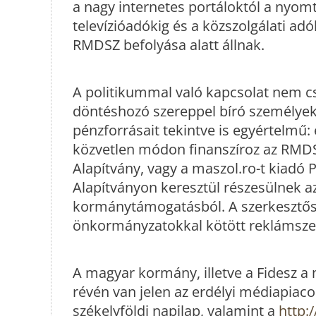
a nagy internetes portáloktól a nyomt
televízióadókig és a közszolgálati ad
RMDSZ befolyása alatt állnak.
A politikummal való kapcsolat nem cs
döntéshozó szereppel bíró személye
pénzforrásait tekintve is egyértelmű:
közvetlen módon finanszíroz az RMDSZ
Alapítvány, vagy a maszol.ro-t kiadó
Alapítványon keresztül részesülnek a
kormánytámogatásból. A szerkesztős
önkormányzatokkal kötött reklámsze
A magyar kormány, illetve a Fidesz a
révén van jelen az erdélyi médiapiaco
székelyföldi napilap, valamint a
http: