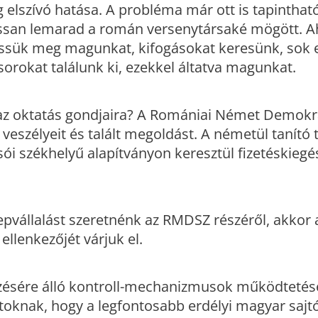
elszívó hatása. A probléma már ott is tapintható
assan lemarad a román versenytársaké mögött. Ah
essük meg magunkat, kifogásokat keresünk, sok 
orokat találunk ki, ezekkel áltatva magunkat.
 az oktatás gondjaira? A Romániai Német Demok
 veszélyeit és talált megoldást. A németül tanító
i székhelyű alapítványon keresztül fizetéskiegés
pvállalást szeretnénk az RMDSZ részéről, akkor a
llenkezőjét várjuk el.
ezésére álló kontroll-mechanizmusok működtetés
toknak, hogy a legfontosabb erdélyi magyar sajt