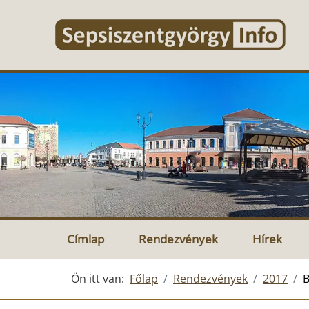
Címlap
Rendezvények
Hírek
Ön itt van:
Főlap
Rendezvények
2017
B