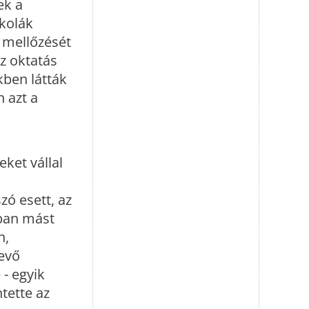
ek a
skolák
s mellőzését
az oktatás
kben látták
 azt a
eket vállal
ó esett, az
nban mást
n,
evő
 - egyik
ntette az