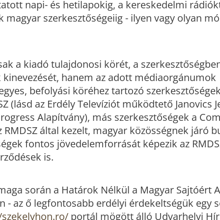
atott napi- és hetilapokig, a kereskedelmi rádiók
ók magyar szerkesztőségeiig - ilyen vagy olyan m
ak a kiadó tulajdonosi körét, a szerkesztőségbe
k kinevezését, hanem az adott médiaorgánumok
 egyes, befolyási köréhez tartozó szerkesztősége
 (lásd az Erdély Televíziót működtető Janovics 
 Progress Alapítvány), más szerkesztőségek a C
z RMDSZ által kezelt, magyar közösségnek járó b
égek fontos jövedelemforrását képezik az RMDS
rződések is.
 maga során a Határok Nélkül a Magyar Sajtóért A
n - az ő legfontosabb erdélyi érdekeltségük egy s
//szekelyhon.ro/
portál mögött álló Udvarhelyi Hír