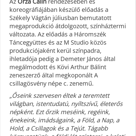
Az
Orza Calin
rendezésében és
koreográfiájában készülő előadás a
Székely Vágtán júliusban bemutatott
megaprodukció átdolgozott, színháztermi
változata. Az előadás a Háromszék
Táncegyüttes és az M Studio közös
produkciójaként kerül színpadra,
ihletadója pedig a Demeter János által
megálmodott és Kövi Arthur Bálint
zeneszerző által megkoponált A
csillagösvény népe c. zenemű.
„Őseink szervesen éltek a teremtett
világban, istentudatú, nyíltszívű, életerős
népként. Ezt őrzik meséink, regéink,
énekeink, imádságaink, a Föld, a Nap, a
Hold, a Csillagok és a Tejút. Tágabb