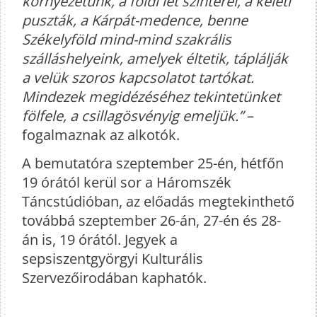
környezetünk, a földi lét színterei, a keleti
puszták, a Kárpát-medence, benne
Székelyföld mind-mind szakrális
szálláshelyeink, amelyek éltetik, táplálják
a velük szoros kapcsolatot tartókat.
Mindezek megidézéséhez tekintetünket
fölfele, a csillagösvényig emeljük.”
–
fogalmaznak az alkotók.
A bemutatóra szeptember 25-én, hétfőn
19 órától kerül sor a Háromszék
Táncstúdióban, az előadás megtekinthető
továbbá szeptember 26-án, 27-én és 28-
án is, 19 órától. Jegyek a
sepsiszentgyörgyi Kulturális
Szervezőirodában kaphatók.