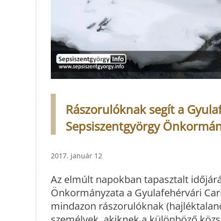
Rászorulóknak segít a Gyulaf
Sepsiszentgyörgy Önkormán
2017. január 12
Az elmúlt napokban tapasztalt időjárá
Önkormányzata a Gyulafehérvári Carit
mindazon rászorulóknak (hajléktalano
személyek, akiknek a különböző közsz