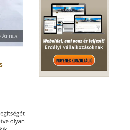
s
segítségét
etve olyan
kik