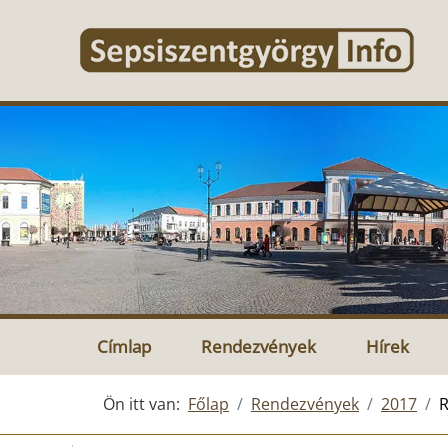
Címlap
Rendezvények
Hírek
Ön itt van:
Főlap
Rendezvények
2017
R