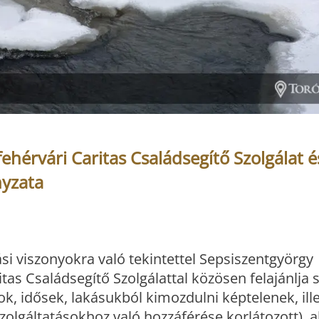
ehérvári Caritas Családsegítő Szolgálat é
yzata
si viszonyokra való tekintettel Sepsiszentgyörgy
as Családsegítő Szolgálattal közösen felajánlja 
k, idősek, lakásukból kimozdulni képtelenek, ill
olgáltatásokhoz való hozzáférése korlátozott), a