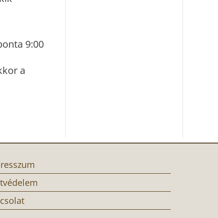
ponta 9:00
kkor a
resszum
tvédelem
csolat