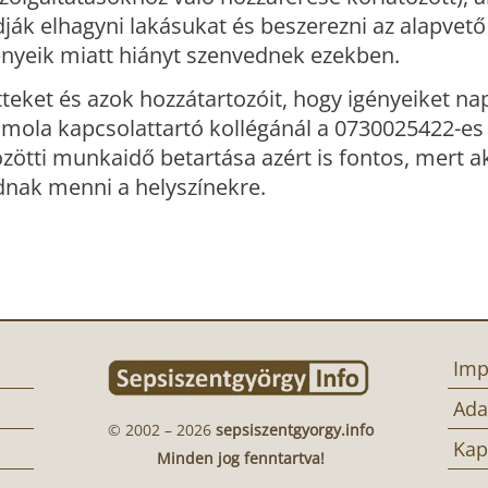
ják elhagyni lakásukat és beszerezni az alapvető
ényeik miatt hiányt szenvednek ezekben.
tteket és azok hozzátartozóit, hogy igényeiket na
Imola kapcsolattartó kollégánál a 0730025422-es
zötti munkaidő betartása azért is fontos, mert a
dnak menni a helyszínekre.
Imp
Ada
© 2002 – 2026
sepsiszentgyorgy.info
Kap
Minden jog fenntartva!