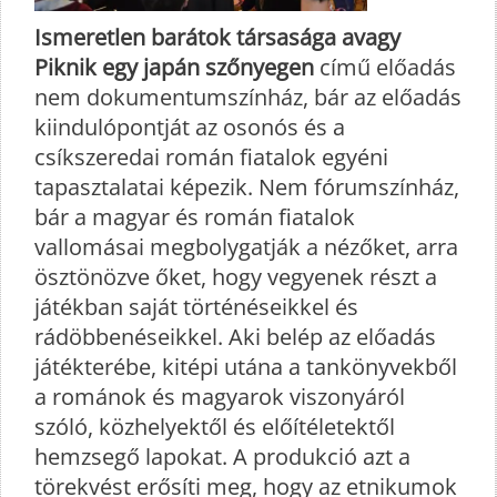
Ismeretlen barátok társasága avagy
Piknik egy japán szőnyegen
című előadás
nem dokumentumszínház, bár az előadás
kiindulópontját az osonós és a
csíkszeredai román fiatalok egyéni
tapasztalatai képezik. Nem fórumszínház,
bár a magyar és román fiatalok
vallomásai megbolygatják a nézőket, arra
ösztönözve őket, hogy vegyenek részt a
játékban saját történéseikkel és
rádöbbenéseikkel. Aki belép az előadás
játékterébe, kitépi utána a tankönyvekből
a románok és magyarok viszonyáról
szóló, közhelyektől és előítéletektől
hemzsegő lapokat. A produkció azt a
törekvést erősíti meg, hogy az etnikumok