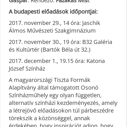
Gáspár
. Rendező:
Fazakas Misi
.
A budapesti előadások időpontjai:
2017. november 29., 14 óra: Jaschik
Álmos Művészeti Szakgimnázium
2017. november 30., 19 óra: B32 Galéria
és Kultúrtér (Bartók Béla út 32.)
2017. december 1., 19.15 óra: Katona
József Színház
A magyarországi Tiszta Formák
Alapítvány által támogatott Osonó
Színházműhely egy olyan független,
alternatív színházi kezdeményezés, amely
a létrejövő előadásokon túl párbeszédre
törekszik a közönséggel, annak
érdekében, hogy inspirációt adjon, hogy