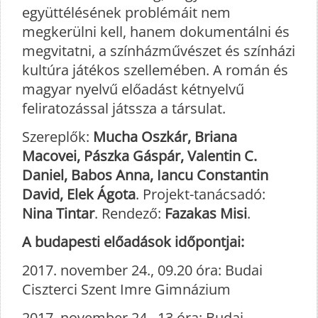
együttélésének problémáit nem
megkerülni kell, hanem dokumentálni és
megvitatni, a színházművészet és színházi
kultúra játékos szellemében. A román és
magyar nyelvű előadást kétnyelvű
feliratozással játssza a társulat.
Szereplők:
Mucha Oszkár, Briana
Macovei, Pászka Gáspár, Valentin C.
Daniel, Babos Anna, Iancu Constantin
David, Elek Ágota
. Projekt-tanácsadó:
Nina Tintar
. Rendező:
Fazakas Misi
.
A budapesti előadások időpontjai:
2017. november 24., 09.20 óra: Budai
Ciszterci Szent Imre Gimnázium
2017. november 24., 13 óra: Budai