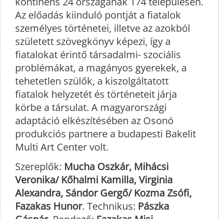
kontinens 24 országának 174 településén.
Az előadás kiinduló pontját a fiatalok
személyes történetei, illetve az azokból
született szövegkönyv képezi, így a
fiatalokat érintő társadalmi- szociális
problémákat, a magányos gyerekek, a
tehetetlen szülők, a kiszolgáltatott
fiatalok helyzetét és történeteit járja
körbe a társulat. A magyarországi
adaptáció elkészítésében az Osonó
produkciós partnere a budapesti Bakelit
Multi Art Center volt.
Szereplők:
Mucha Oszkár, Mihácsi
Veronika/ Kőhalmi Kamilla, Virginia
Alexandra, Sándor Gergő/ Kozma Zsófi,
Fazakas Hunor
. Technikus:
Pászka