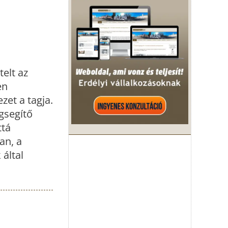
elt az
en
zet a tagja.
gsegítő
ttá
an, a
 által