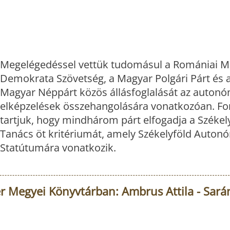
Megelégedéssel vettük tudomásul a Romániai M
Demokrata Szövetség, a Magyar Polgári Párt és a
Magyar Néppárt közös állásfoglalását az autonó
elképzelések összehangolására vonatkozóan. F
tartjuk, hogy mindhárom párt elfogadja a Széke
Tanács öt kritériumát, amely Székelyföld Auton
Statútumára vonatkozik.
 Megyei Könyvtárban: Ambrus Attila - Sarán