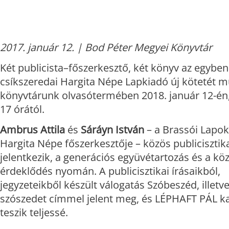
2017. január 12. | Bod Péter Megyei Könyvtár
Két publicista–főszerkesztő, két könyv az egyben
csíkszeredai Hargita Népe Lapkiadó új kötetét m
könyvtárunk olvasótermében 2018. január 12-én
17 órától.
Ambrus Attila
és
Sáráyn István
– a Brassói Lapok,
Hargita Népe főszerkesztője – közös publicisztika
jelentkezik, a generációs együvétartozás és a kö
érdeklődés nyomán. A publicisztikai írásaikból,
jegyzeteikből készült válogatás Szóbeszéd, illetv
szószedet címmel jelent meg, és LÉPHAFT PÁL ka
teszik teljessé.