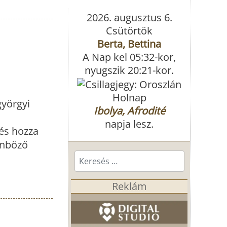
2026. augusztus 6.
Csütörtök
Berta, Bettina
A Nap kel 05:32-kor,
nyugszik 20:21-kor.
Holnap
györgyi
Ibolya, Afrodité
napja lesz.
 és hozza
önböző
Keresés...
Reklám