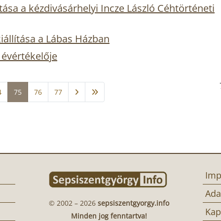
tása a kézdivásárhelyi Incze László Céhtörténeti
iállítása a Lábas Házban
évértékelője
4
75
76
77
Imp
Ada
© 2002 – 2026
sepsiszentgyorgy.info
Kap
Minden jog fenntartva!