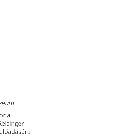
úzeum
or a
eisinger
 előadására