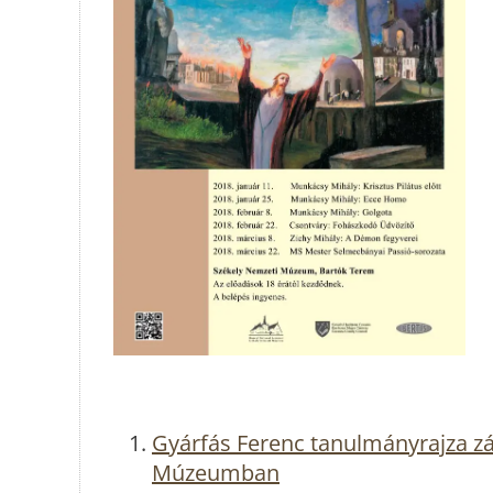
Gyárfás Ferenc tanulmányrajza zár
Múzeumban