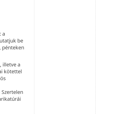
: a
utatjuk be
, pénteken
 illetve a
i kötettel
zös
e Szertelen
rikatúrái