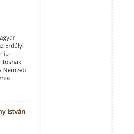
agyar
z Erdélyi
mia-
ontosnak
ly Nemzeti
ómia
y István