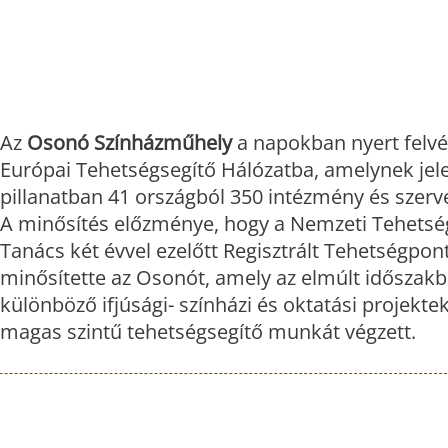
Az
Osonó Színházműhely
a napokban nyert felvét
Európai Tehetségsegítő Hálózatba, amelynek jel
pillanatban 41 országból 350 intézmény és szerve
A minősítés előzménye, hogy a Nemzeti Tehetsé
Tanács két évvel ezelőtt Regisztrált Tehetségpon
minősítette az Osonót, amely az elmúlt időszakb
különböző ifjúsági- színházi és oktatási projektek
magas szintű tehetségsegítő munkát végzett.