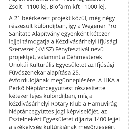
Zsolt - 1100 lej, Biofarm kft - 1000 lej.
A 21 beérkezett projekt közül, még négy
részesült különdíjban, így a Wegener Pro
Sanitate Alapítvány egyenként kétezer
lejjel támogatja a Kézdivásárhelyi Ifjúsági
Szervezet (KVISZ) Fényfesztivál nevű
projektjét, valamint a Céhmesterek
Unokái Kulturális Egyesületet az Ifjúsági
Fúvószenekar alapítása 25.
évfordulójának megünneplésére. A HKA a
Perkő Néptáncegyüttest részesítette
kétezer lejes különdíjban, míg a
kézdivásárhelyi Rotary Klub a Hamuvirág
Néptáncegyüttes jogi képviselőjét, az
Esztelnekért Egyesületet díjazta 1400 lejjel
a székelység kultúrájának megőrzéséért