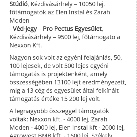
Stúdió
, Kézdivásárhely – 10050 lej,
főtámogatók az Elen Instal és Zarah
Moden
-
Véd-jegy
–
Pro Pectus Egyesület
,
Kézdivásárhely – 9500 lej, főtámogato a
Nexxon Kft.
Nagyon sok volt az egyéni felajánlás, 50,
100 lejesek, de volt 500 lejes egyéni
támogatás is projektenként, amely
összességében 13100 lejt eredményezett,
mig a 13 cég és egyesület által felkínált
támogatás értéke 15 200 lej volt.
A legnagyobb összeggel támogatók
voltak: Nexxon kft. - 4000 lej, Zarah
Moden - 4000 lej, Elen Instal kft - 2000 lej,
Agrowest BMB kft. - 1600 lej, Székely