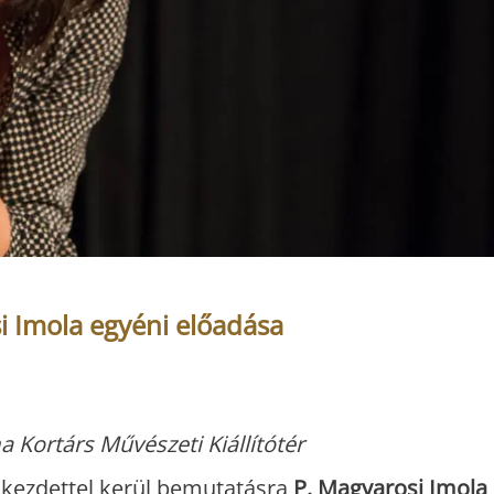
i Imola egyéni előadása
ma Kortárs Művészeti Kiállítótér
ai kezdettel kerül bemutatásra
P. Magyarosi Imola