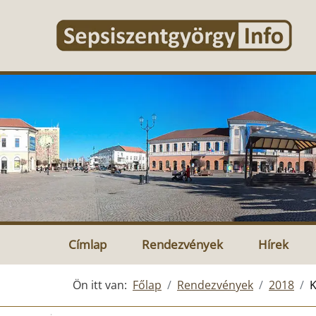
Címlap
Rendezvények
Hírek
Ön itt van:
Főlap
Rendezvények
2018
K