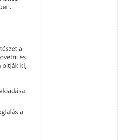
ben.
tészet a
övetni és
oltják ki,
 előadása
glalás a