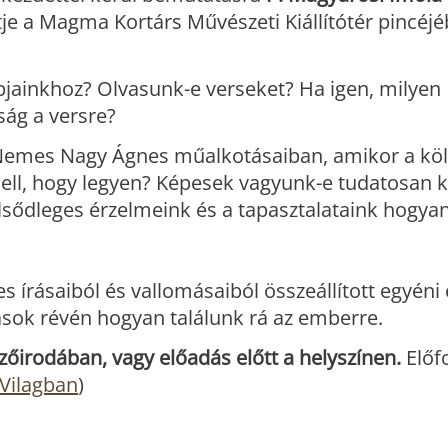
 a Magma Kortárs Művészeti Kiállítótér pincéjé
pjainkhoz? Olvasunk-e verseket? Ha igen, milyen
ság a versre?
a Nemes Nagy Ágnes műalkotásaiban, amikor a köl
ell, hogy legyen? Képesek vagyunk-e tudatosan k
sődleges érzelmeink és a tapasztalataink hogyan 
írásaiból és vallomásaiból összeállított egyéni
tások révén hogyan találunk rá az emberre.
zőirodában, vagy előadás előtt a helyszínen.
Előfo
 Vilagban
)