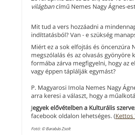
világban
című Nemes Nagy Ágnes-estje
Mit tud a vers hozzáadni a mindenna
indíttatásból? Van - e szükség manap
Miért ez a sok elfojtás és öncenzúr
megszólalás és az olvasás gyönyöre k
formába zárva megfigyelni, hogy az el
vagy éppen táplálják egymást?
P. Magyarosi Imola Nemes Nagy Ágnes 
arra keresi a választ, hogy a műalko
J
egyek elővételben a Kulturális szerve
facebook oldalon lehetséges. (
Kettos
Fotó: © Barabás Zsolt