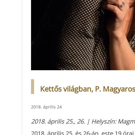
Kettős világban, P. Magyaros
2018. április 24
2018. április 25., 26. | Helyszín: Mag
2018. április 25. és 26-án, este 19 ór