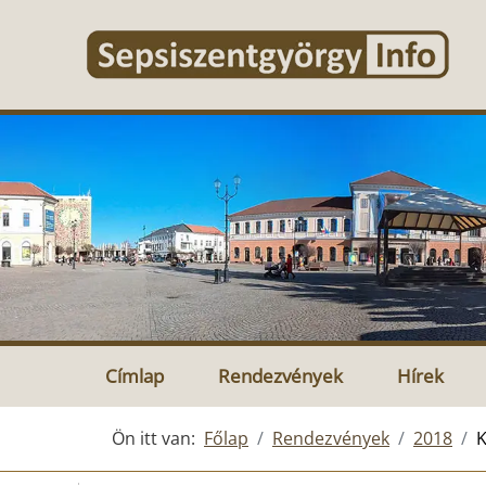
Címlap
Rendezvények
Hírek
Ön itt van:
Főlap
Rendezvények
2018
K