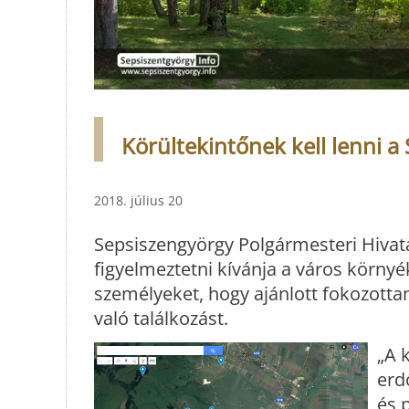
Körültekintőnek kell lenni a
2018. július 20
Sepsiszengyörgy Polgármesteri Hivat
figyelmeztetni kívánja a város környé
személyeket, hogy ajánlott fokozottan
való találkozást.
„A 
erd
és 