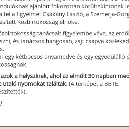
ándulóknak ajánlott fokozottan körültekintőnek le
ja fel a figyelmet Csákány László, a Szemerja-Gör
esített Közbirtokosság elnöke.
özbirtokosság tanácsait figyelembe véve, az er
zni, és tanácsos hangosan, zajt csapva közlekedn
s.
n egy kétbocsos anyamedve és egy egyedülálló 
okosságnak.
k azok a helyszínek, ahol az elmúlt 30 napban me
re utaló nyomokat találtak.
(A térképet a BBTE.
szítették)
.
)