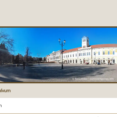
hívum
n