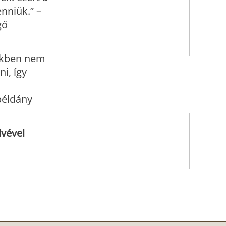
nniük.” –
gő
dőkben nem
i, így
példány
dvével