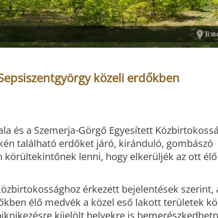
 Sepsiszentgyörgy közeli erdőkben
ala és a Szemerja-Görgő Egyesített Közbirtokoss
kén található erdőket járó, kiránduló, gombászó
 körültekintőnek lenni, hogy elkerüljék az ott é
közbirtokossághoz érkezett bejelentések szerint,
őkben élő medvék a közel eső lakott területek k
piknikezésre kijelölt helyekre is bemerészkedhetn