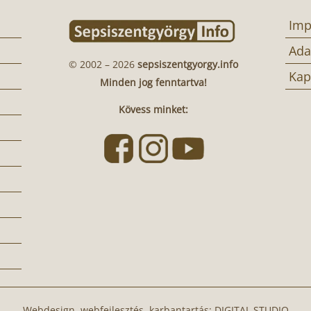
Imp
Ada
© 2002 – 2026
sepsiszentgyorgy.info
Kap
Minden jog fenntartva!
Kövess minket:
Webdesign, webfejlesztés, karbantartás:
DIGITAL STUDIO