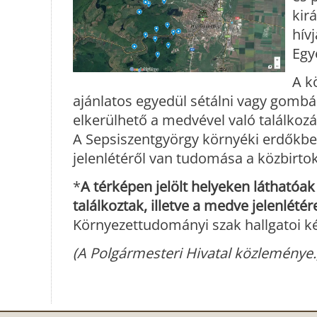
kir
hív
Egy
A k
ajánlatos egyedül sétálni vagy gombás
elkerülhető a medvével való találkozá
A Sepsiszentgyörgy környéki erdőkbe
jelenlétéről van tudomása a közbirt
*
A térképen jelölt helyeken láthatóa
találkoztak, illetve a medve jelenlété
Környezettudományi szak hallgatoi ké
(A Polgármesteri Hivatal közleménye.