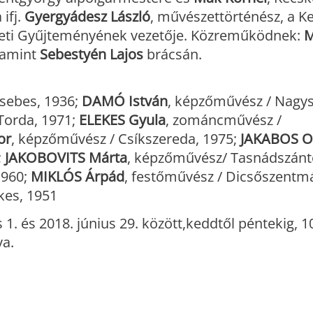
ifj.
Gyergyádesz László
, művészettörténész, a K
ti Gyűjteményének vezetője. Közreműködnek:
M
lamint
Sebestyén Lajos
brácsán.
sebes, 1936;
DAMÓ István
, képzőművész / Nagy
Torda, 1971;
ELEKES Gyula
, zománcművész /
or
, képzőművész / Csíkszereda, 1975;
JAKABOS O
;
JAKOBOVITS Márta
, képzőművész/ Tasnádszánt
1960;
MIKLÓS Árpád
, festőművész / Dicsőszentm
ékes, 1951
 1. és 2018. június 29. között,keddtől péntekig, 1
va.