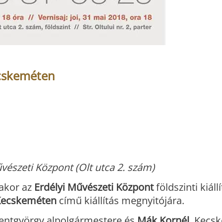
cskeméten
űvészeti Központ (Olt utca 2. szám)
rakor az
Erdélyi Művészeti Központ
földszinti kiál
Kecskeméten
című kiállítás megnyitójára.
entgyörgy alpolgármestere és
Mák Kornél
, Kecs