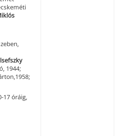
ecskeméti
iklós
szeben,
lsefszky
ó, 1944;
árton,1958;
0-17 óráig,