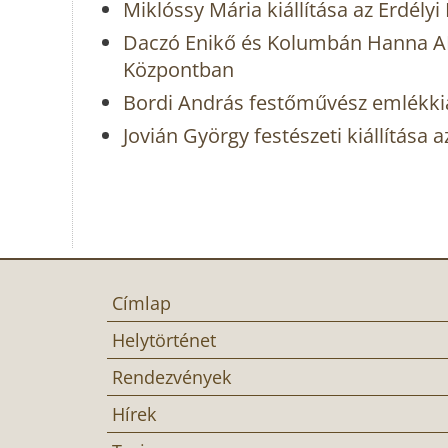
Miklóssy Mária kiállítása az Erdél
Daczó Enikő és Kolumbán Hanna AN
Központban
Bordi András festőművész emlékkiá
Jovián György festészeti kiállítása
Címlap
Helytörténet
Rendezvények
Hírek