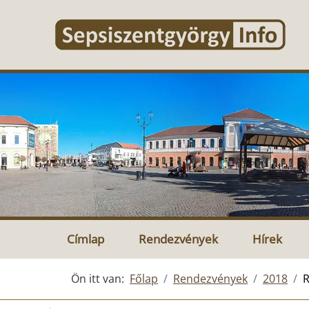
Címlap
Rendezvények
Hírek
Ön itt van:
Főlap
Rendezvények
2018
R