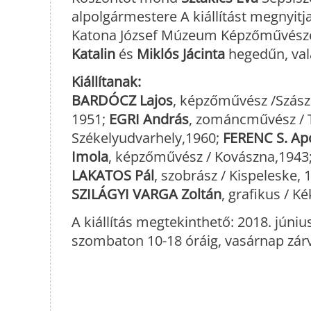
alpolgármestere A kiállítást megnyitja 
Katona József Múzeum Képzőművésze
Katalin
és
Miklós Jácinta
hegedűn, va
Kiállítanak:
BARDÓCZ Lajos
, képzőművész /Szász
1951;
EGRI András
, zománcművész / 
Székelyudvarhely,1960;
FERENC S. Ap
Imola
, képzőművész / Kovászna,1943
LAKATOS Pál
, szobrász / Kispeleske, 
SZILÁGYI VARGA Zoltán
, grafikus / K
A kiállítás megtekinthető: 2018. június
szombaton 10-18 óráig, vasárnap zár