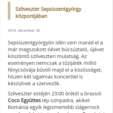
Szilveszter Sepsiszentgyörgy
központjában
2018. december 30
Sepsiszentgyörgyön idén sem marad el a
már megszokott óévet búcsúztató, újévet
köszöntő szilveszteri mulatság. Az
eseményen nemcsak a tűzijáték millió
fénycsóvája bűvöli majd el a közösséget,
hiszen két izgalmas koncerttel is
készülnek a szervezők.
Szilveszter estéjén 23:00 órától a brassói
Coco Együttes
lép színpadra, akiket
Románia egyik legismertebb slágerrock