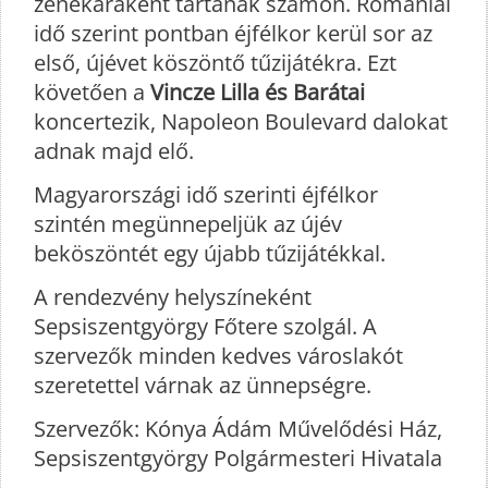
zenekaraként tartanak számon. Romániai
idő szerint pontban éjfélkor kerül sor az
első, újévet köszöntő tűzijátékra. Ezt
követően a
Vincze Lilla
és Barátai
koncertezik, Napoleon Boulevard dalokat
adnak majd elő.
Magyarországi idő szerinti éjfélkor
szintén megünnepeljük az újév
beköszöntét egy újabb tűzijátékkal.
A rendezvény helyszíneként
Sepsiszentgyörgy Főtere szolgál. A
szervezők minden kedves városlakót
szeretettel várnak az ünnepségre.
Szervezők: Kónya Ádám Művelődési Ház,
Sepsiszentgyörgy Polgármesteri Hivatala