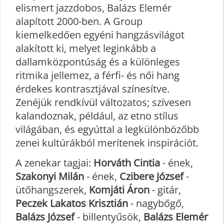
elismert jazzdobos, Balázs Elemér
alapított 2000-ben. A Group
kiemelkedően egyéni hangzásvilágot
alakított ki, melyet leginkább a
dallamközpontúság és a különleges
ritmika jellemez, a férfi- és női hang
érdekes kontrasztjával színesítve.
Zenéjük rendkívül változatos; szívesen
kalandoznak, például, az etno stílus
világában, és egyúttal a legkülönbözőbb
zenei kultúrákból merítenek inspirációt.
A zenekar tagjai:
Horváth Cintia
- ének,
Szakonyi Milán
- ének,
Czibere József
-
ütőhangszerek,
Komjáti Áron
- gitár,
Peczek Lakatos Krisztián
- nagybőgő,
Balázs József
- billentyűsök,
Balázs Elemér