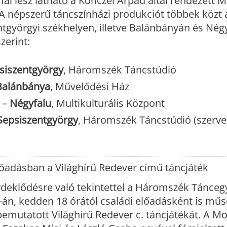
l lesz látható a Könczei Árpád által rendezett 
 A népszerű táncszínházi produkciót többek közt 
tgyörgyi székhelyen, illetve Balánbányán és Nég
zerint:
siszentgyörgy
, Háromszék Táncstúdió
Balánbánya
, Művelődési Ház
a –
Négyfalu
, Multikulturális Központ
Sepsiszentgyörgy
, Háromszék Táncstúdió (szerve
őadásban a Világhírű Redever című táncjáték
rdeklődésre való tekintettel a Háromszék Tánceg
6-án, kedden 18 órától családi előadásként is műs
emutatott Világhírű Redever c. táncjátékát. A Mo