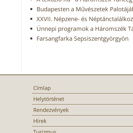
Budapesten a Művészetek Palotájáb
XXVII. Népzene- és Néptánctalálko
Ünnepi programok a Háromszék Tá
Farsangfarka Sepsiszentgyörgyön
Címlap
Helytörténet
Rendezvények
Hírek
Turizmus