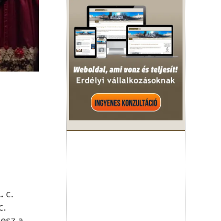
…
c.
c.
lesz a