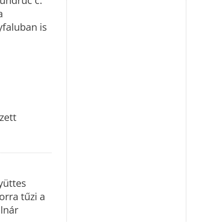
Mundruc c.
a
yfaluban is
zett
yüttes
orra tűzi a
lnár