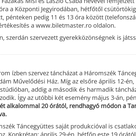
 Fazakas Misi és László Csaba nevével fémjelzett
ra a Központi Jegyirodában, hétfőtől csütörtökig
t, pénteken pedig 11 és 13 óra között (telefonsz
értékesítés a www.biletmaster.ro oldalon.
én, szerdán szervezett gyerekközönségnek is játss
om ízben szervez táncházat a Háromszék Tánceg
Ádám Művelődési Ház. Míg az elsőre április 12-én
cstúdióban, addig a második és harmadik tánchá
odik. Így az utóbbi két esemény május 3-án, pé
ét alkalommal 20 órától, rendhagyó módon a Ta
va.
szék Táncegyüttes saját produkcióval is csatlako
 Konkrétan: április 29-én, hétfőn este 19 órától