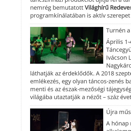
nemrég bemutatott
Világhírű Redeve
programkínálatában is aktív szerepet 
Turnén a
Április 1
Táncegyüt
Ivácson 
Nagykárol
láthatják az érdeklődők. A 2018 sze
emlékezés, egy olyan táncos-zenés ba
menti és az észak-mezőségi tájegysé
világába utaztatják a nézőt – száz éve
Újra műs
A hónap 