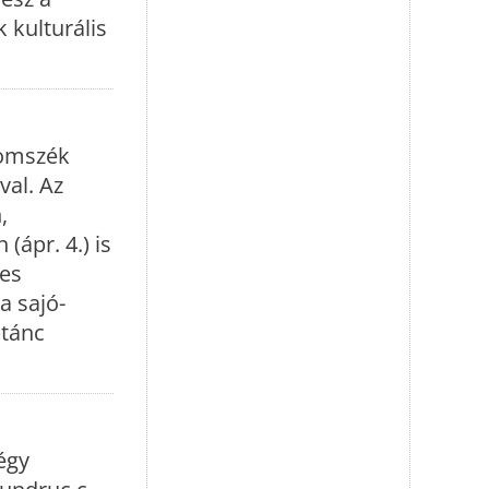
 kulturális
romszék
val. Az
,
(ápr. 4.) is
des
a sajó-
ptánc
égy