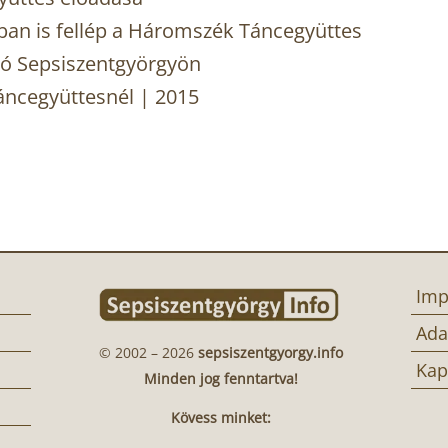
an is fellép a Háromszék Táncegyüttes
zó Sepsiszentgyörgyön
ncegyüttesnél | 2015
Imp
Ada
© 2002 – 2026
sepsiszentgyorgy.info
Kap
Minden jog fenntartva!
Kövess minket: