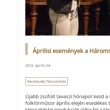
Áprilisi események a Három
2019. április 04
Háromszék Táncszínház
Újabb zsúfolt tavaszi hónapot kezd 
folklórműsor április elején esedékes
táncszínházi produkciót újítja fel a t