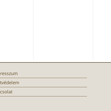
resszum
tvédelem
csolat