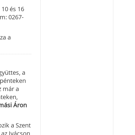
 10 és 16
ám: 0267-
za a
yüttes, a
, pénteken
z már a
nteken,
mási Áron
zik a Szent
 az Ivácson