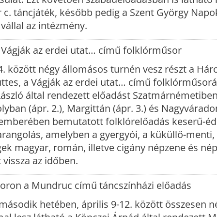
r c. táncjáték, később pedig a Szent György Napok
vállal az intézmény.
 Vágják az erdei utat… című folklórműsor
-4. között négy állomásos turnén vesz részt a Há
tes, a Vágják az erdei utat… című folklórműsorá
László által rendezett előadást Szatmárnémetiben
yban (ápr. 2.), Margittán (ápr. 3.) és Nagyváradon 
ptemberében bemutatott folklórelőadás keserű-é
rangolás, amelyben a gyergyói, a küküllő-menti, 
gek magyar, román, illetve cigány népzene és né
t vissza az időben.
oron a Mundruc című táncszínházi előadás
második hetében, április 9-12. között összesen n