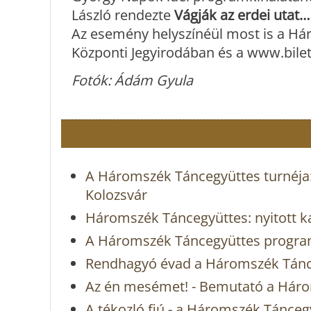
László rendezte
Vágják az erdei utat…
Az esemény helyszínéül most is a Hár
Központi Jegyirodában és a www.bilet
Fotók: Ádám Gyula
A Háromszék Táncegyüttes turnéja:
Kolozsvár
Háromszék Táncegyüttes: nyitott k
A Háromszék Táncegyüttes program
Rendhagyó évad a Háromszék Tánc
Az én mesémet! - Bemutató a Hár
A tékozló fiú - a Háromszék Tánceg