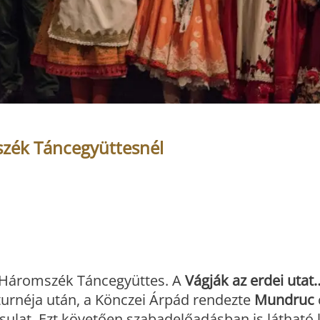
szék Táncegyüttesnél
a Háromszék Táncegyüttes. A
Vágják az erdei utat
 turnéja után, a Könczei Árpád rendezte
Mundruc
ársulat. Ezt követően szabadelőadásban is látható 