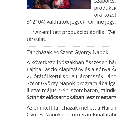
Szabolcs,
produkció
óra közöt
312104) válthatók jegyek. Online jegy
***Az említett produkciót április 17-
társulat.
Táncházak és Szent György Napok
A következő időszakban összesen hár
Lajtha László Alapítvány és a Kónya 
20 órától kerül sor a Háromszék Tán
Szent György Napok programjába igaz
illetve május 4-én, szombaton,
mindk
Színház előcsarnokában lesz megtart
Az említett táncházak mellett a Három
György Napok idei programkínálatához.