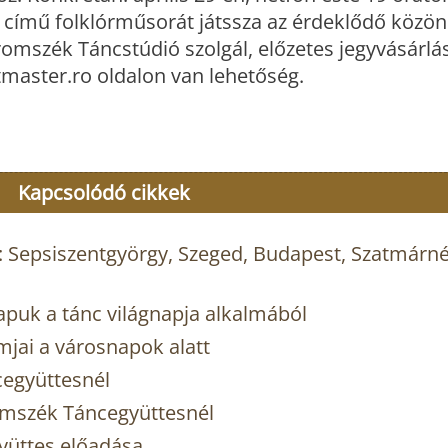
című folklórműsorát játssza az érdeklődő közöns
omszék Táncstúdió szolgál, előzetes jegyvásárlá
master.ro oldalon van lehetőség.
Kapcsolódó cikkek
 Sepsiszentgyörgy, Szeged, Budapest, Szatmárn
apuk a tánc világnapja alkalmából
jai a városnapok alatt
együttesnél
omszék Táncegyüttesnél
yüttes előadása