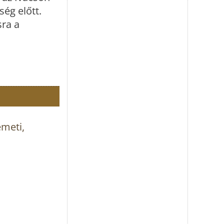
ég előtt.
sra a
émeti,