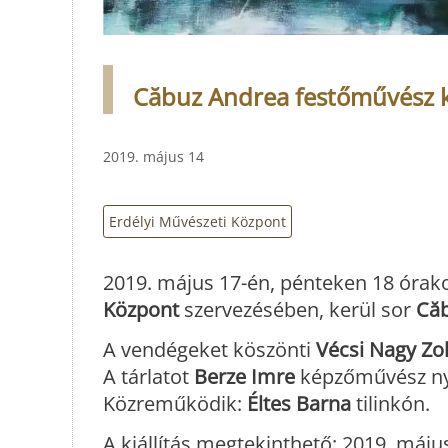
Căbuz Andrea festőművész k
2019. május 14
Erdélyi Művészeti Központ
2019. május 17-én, pénteken 18 órako
Központ
szervezésében, kerül sor
Că
A vendégeket köszönti
Vécsi Nagy Zo
A tárlatot
Berze Imre
képzőművész ny
Közreműködik:
Éltes Barna
tilinkón.
A kiállítás megtekinthető: 2019. május 