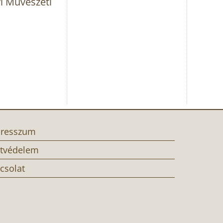
i Művészeti
resszum
tvédelem
csolat