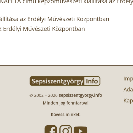
AHITA című képzőművészeti kiállítása az Erdély
llítása az Erdélyi Művészeti Központban
 az Erdélyi Művészeti Központban
Imp
Ada
© 2002 – 2026
sepsiszentgyorgy.info
Kap
Minden jog fenntartva!
Kövess minket: