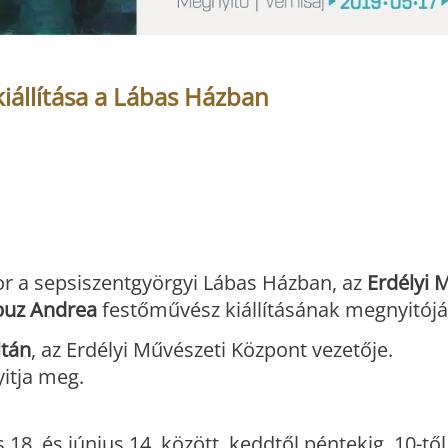
iállítása a Lábas Házban
r a sepsiszentgyörgyi Lábas Házban, az
Erdélyi 
buz Andrea
festőművész kiállításának megnyitójá
ltán
, az Erdélyi Művészeti Központ vezetője.
itja meg.
18. és június 14. között, keddtől péntekig, 10-től