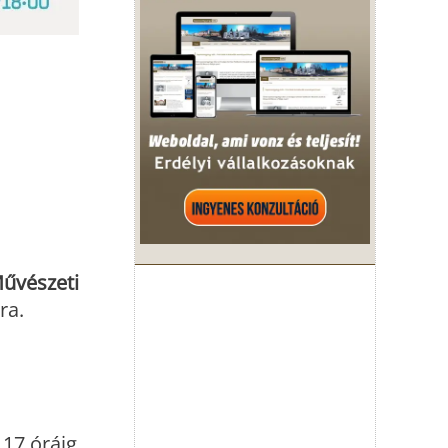
Művészeti
ra.
 17 óráig,