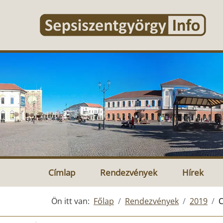
Címlap
Rendezvények
Hírek
Ön itt van:
Főlap
Rendezvények
2019
C