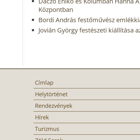
Daczó Enikő és Kolumbán Hanna AN
Központban
Bordi András festőművész emlékkiá
Jovián György festészeti kiállítása
Címlap
Helytörténet
Rendezvények
Hírek
Turizmus