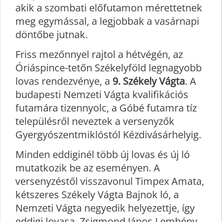
akik a szombati előfutamon mérettetnek
meg egymással, a legjobbak a vasárnapi
döntőbe jutnak.
Friss mezőnnyel rajtol a hétvégén, az
Óriáspince-tetőn Székelyföld legnagyobb
lovas rendezvénye, a
9. Székely Vágta
. A
budapesti Nemzeti Vágta kvalifikációs
futamára tizennyolc, a Góbé futamra tíz
településről neveztek a versenyzők
Gyergyószentmiklóstól Kézdivásárhelyig.
Minden eddiginél több új lovas és új ló
mutatkozik be az eseményen. A
versenyzéstől visszavonul Timpex Amata,
kétszeres Székely Vágta Bajnok ló, a
Nemzeti Vágta negyedik helyezettje, így
eddigi lovasa, Zsigmond János Lemhény