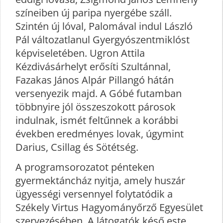
színeiben új paripa nyergébe száll.
Szintén új lóval, Palomával indul László
Pál változatlanul Gyergyószentmiklóst
képviseletében. Ugron Attila
Kézdivásárhelyt erősíti Szultánnal,
Fazakas János Alpár Pillangó hátán
versenyezik majd. A Góbé futamban
többnyire jól összeszokott párosok
indulnak, ismét feltűnnek a korábbi
években eredményes lovak, úgymint
Darius, Csillag és Sötétség.
A programsorozatot pénteken
gyermektáncház nyitja, amely huszár
ügyességi versennyel folytatódik a
Székely Virtus Hagyományőrző Egyesület
szervezésében. A látogatók késő este