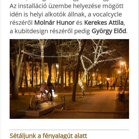
Az installáció üzembe helyezése mögött
idén is helyi alkotók állnak, a vocalcycle
részéről
Molnár Hunor
és
Kerekes Attila
,
a kubitdesign részéről pedig
György Előd
.
Sétáljunk a fényalagút alatt