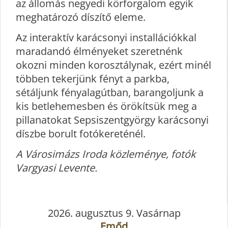
az állomás negyedi körforgalom egyik
meghatározó díszítő eleme.
Az interaktív karácsonyi installációkkal
maradandó élményeket szeretnénk
okozni minden korosztálynak, ezért minél
többen tekerjünk fényt a parkba,
sétáljunk fényalagútban, barangoljunk a
kis betlehemesben és örökítsük meg a
pillanatokat Sepsiszentgyörgy karácsonyi
díszbe borult fotókereténél.
A Városimázs Iroda közleménye, fotók
Vargyasi Levente.
2026. augusztus 9. Vasárnap
Emőd