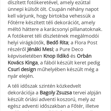
díszített fotókeretével, amely ezúttal
ünnepi külsőt ölt. Csupán néhány napot
kell várjunk, hogy birtokba vehessük a
Főtérre készített téli dekorációt, amely
méltó háttere a karácsonyi pillanatoknak.
A fotókeret téli díszletének megálmodói
helyi virágkötők,
Bedő Rita
; a Flora Post
részéről
Jénáki Mesi
; a Pure Deco
képviseletében
Knop Ildikó
és
Orbán
Kovács Kinga
, a fából készült keret pedig
Csuri design
műhelyében készült még a
nyár elején.
A téli időszak szintén közkedvelt
dekorációja a
Bagoly Zsuzsa
tervei alpján
készült óriási adventi koszorú, mely az
egész adventi időszakban a Főtér, illetve