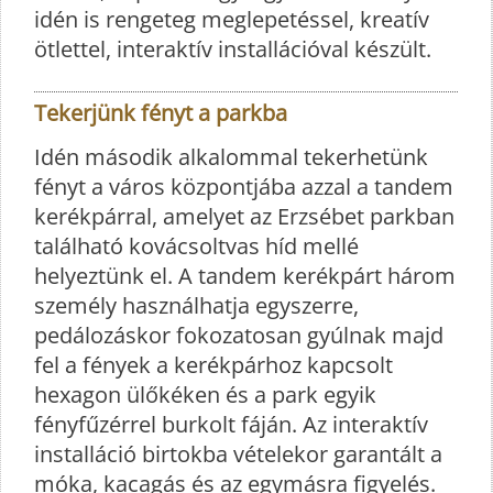
idén is rengeteg meglepetéssel, kreatív
ötlettel, interaktív installációval készült.
Tekerjünk fényt a parkba
Idén második alkalommal tekerhetünk
fényt a város központjába azzal a tandem
kerékpárral, amelyet az Erzsébet parkban
található kovácsoltvas híd mellé
helyeztünk el. A tandem kerékpárt három
személy használhatja egyszerre,
pedálozáskor fokozatosan gyúlnak majd
fel a fények a kerékpárhoz kapcsolt
hexagon ülőkéken és a park egyik
fényfűzérrel burkolt fáján. Az interaktív
installáció birtokba vételekor garantált a
móka, kacagás és az egymásra figyelés.