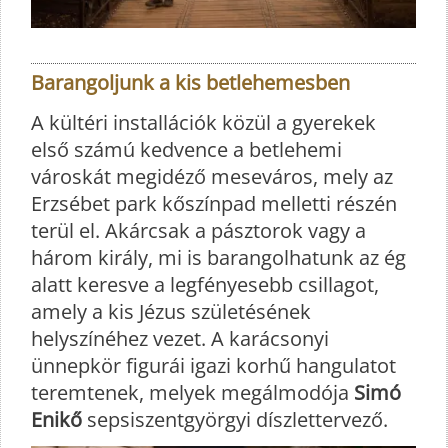
Barangoljunk a kis betlehemesben
A kültéri installációk közül a gyerekek
első számú kedvence a betlehemi
városkát megidéző meseváros, mely az
Erzsébet park kőszínpad melletti részén
terül el. Akárcsak a pásztorok vagy a
három király, mi is barangolhatunk az ég
alatt keresve a legfényesebb csillagot,
amely a kis Jézus születésének
helyszínéhez vezet. A karácsonyi
ünnepkör figurái igazi korhű hangulatot
teremtenek, melyek megálmodója
Simó
Enikő
sepsiszentgyörgyi díszlettervező.