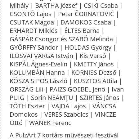
Mihály | BARTHA József | CSIKI Csaba |
CSONTÓ Lajos | Petar ČORNATOVIĆ |
CSUTAK Magda | DAMOKOS Csaba |
ERHARDT Miklós | ÉLTES Barna |
GÁSPÁR Csongor és SZABÓ Melinda |
GYŐRFFY Sándor | HOLDAS György |
ILOSVAI VARGA István | Kis Varsó |
KISPÁL Ágnes-Evelin | KMETTY János |
KOLUMBÁN Hanna | KORNISS Dezső |
KÓSZA SIPOS László | KUSZTOS Attila |
ORSZÁG Lili | PAIZS GOEBEL Jenő | Ivan
PUIG | Sorin NEAMŢU | SZIRTES János |
TÓTH Eszter | VAJDA Lajos | VÁNCSA
Domokos | VERES Szabolcs | VINCZE
Ottó | WANEK Ferenc
A PulzArt 7 kortárs művészeti fesztivál