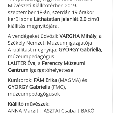
Művészeti Kiállítótérben 2019.
szeptember 18-án, szerdán 19 órakor
kerül sor a
Láthatatlan jelenlét 2.0
című
kiállítás megnyitójára.
A vendégeket üdvözli:
VARGHA Mihály
, a
Székely Nemzeti Múzeum igazgatója
A kiállítást megnyitja:
GYÖRGY Gabriella
,
múzeumpedagógus
LAUTER Éva
, a
Ferenczy Múzeumi
Centrum
igazgatóhelyettese
Kurátorok:
FÁM Erika
(MAGMA) és
GYÖRGY Gabriella
(FMC),
múzeumpedagógusok
Kiállító művészek:
ANNA Margit | ÁSZTAI Csaba | BAKÓ