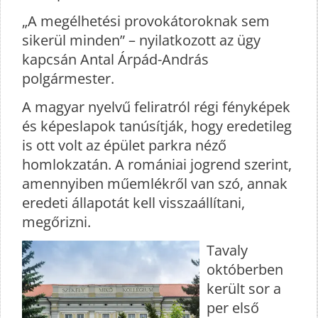
„A megélhetési provokátoroknak sem
sikerül minden” – nyilatkozott az ügy
kapcsán Antal Árpád-András
polgármester.
A magyar nyelvű feliratról régi fényképek
és képeslapok tanúsítják, hogy eredetileg
is ott volt az épület parkra néző
homlokzatán. A romániai jogrend szerint,
amennyiben műemlékről van szó, annak
eredeti állapotát kell visszaállítani,
megőrizni.
Tavaly
októberben
került sor a
per első