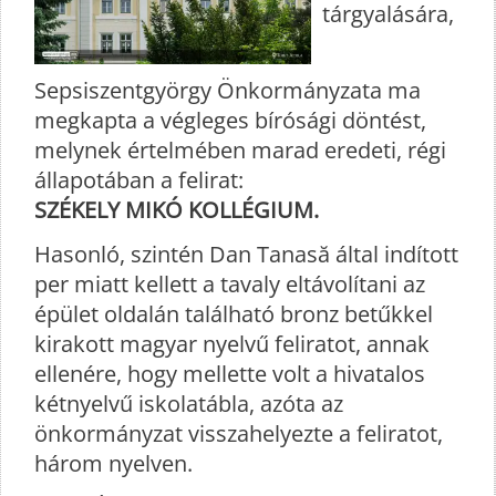
tárgyalására,
Sepsiszentgyörgy Önkormányzata ma
megkapta a végleges bírósági döntést,
melynek értelmében marad eredeti, régi
állapotában a felirat:
SZÉKELY MIKÓ KOLLÉGIUM.
Hasonló, szintén Dan Tanasă által indított
per miatt kellett a tavaly eltávolítani az
épület oldalán található bronz betűkkel
kirakott magyar nyelvű feliratot, annak
ellenére, hogy mellette volt a hivatalos
kétnyelvű iskolatábla, azóta az
önkormányzat visszahelyezte a feliratot,
három nyelven.