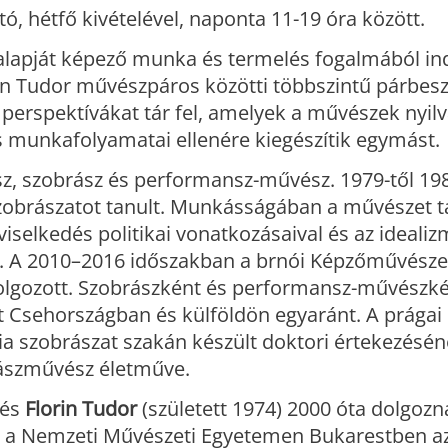
ható, hétfő kivételével, naponta 11-19 óra között.
s alapját képező munka és termelés fogalmából ind
n Tudor művészpáros közötti többszintű párbes
perspektívákat tár fel, amelyek a művészek nyil
 munkafolyamatai ellenére kiegészítik egymást.
z, szobrász és performansz-művész. 1979-től 198
obrászatot tanult. Munkásságában a művészet t
viselkedés politikai vonatkozásaival és az ideali
el. A 2010–2016 időszakban a brnói Képzőművész
dolgozott. Szobrászként és performansz-művészk
zt Csehországban és külföldön egyaránt. A prágai
a szobrászat szakán készült doktori értekezésén
rászművész életműve.
 és
Florin Tudor
(született 1974) 2000 óta dolgozn
k a Nemzeti Művészeti Egyetemen Bukarestben a