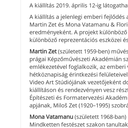
A kiállítás 2019. április 12-ig látogat
A kiállítás a jelenlegi emberi fejlődé
Martin Zet és Mona Vatamanu & Flori
eredményeként. A projekt különböző 
különböző reprezentációs eszközei és
Martin Zet
(született 1959-ben) művés
prágai Képzőművészeti Akadémián sz
emlékezetével foglalkozik, az emberi 
hétköznapiság érintkezési felületeiv
Video Art Stúdiójának vezetőjeként 
kiállításon és rendezvényen vesz rés
Építészeti és Formatervezési Akadémi
apjának, Miloš Zet (1920–1995) szob
Mona Vatamanu
(született 1968-ban)
Mindketten festészet szakon tanulta