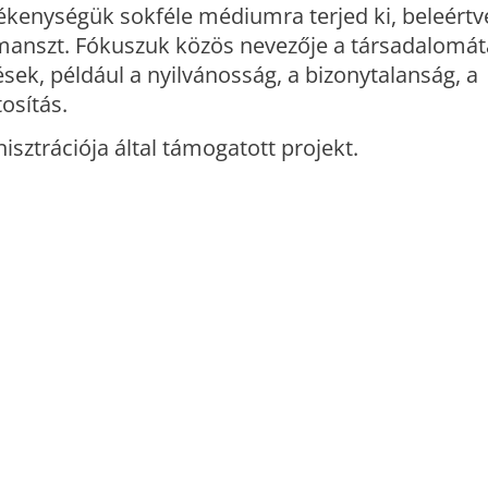
ékenységük sokféle médiumra terjed ki, beleértve
formanszt. Fókuszuk közös nevezője a társadalomát
ések, például a nyilvánosság, a bizonytalanság, a
osítás.
sztrációja által támogatott projekt.