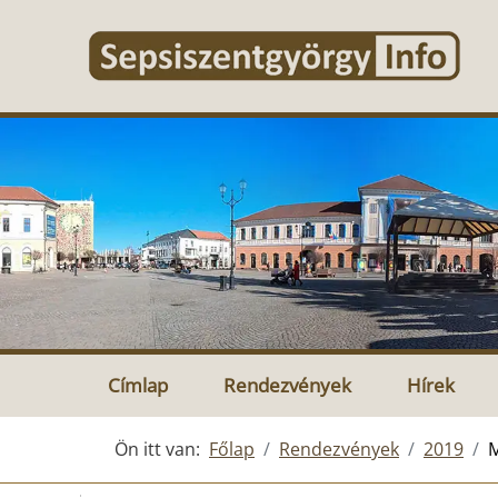
Címlap
Rendezvények
Hírek
Ön itt van:
Főlap
Rendezvények
2019
M