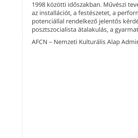
1998 közötti időszakban. Művészi tev
az installációt, a festészetet, a per
potenciállal rendelkező jelentős kérd
posztszocialista átalakulás, a gyarmat
AFCN – Nemzeti Kulturális Alap Admini