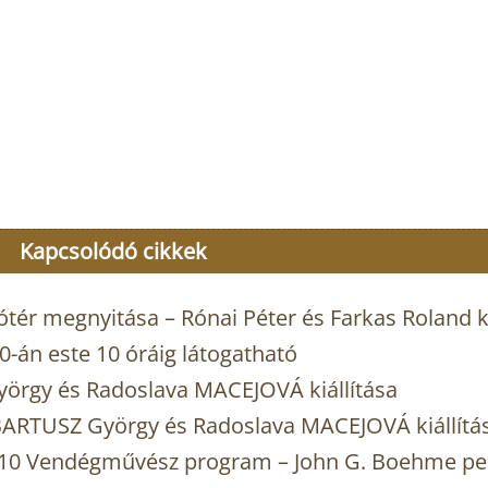
Kapcsolódó cikkek
tér megnyitása – Rónai Péter és Farkas Roland ki
-án este 10 óráig látogatható
yörgy és Radoslava MACEJOVÁ kiállítása
ARTUSZ György és Radoslava MACEJOVÁ kiállítá
2010 Vendégművész program – John G. Boehme p