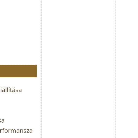
állítása
sa
erformansza