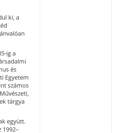
ul ki, a
zéd
vánvalóan
5-ig a
ársadalmi
zmus és
eti Egyetem
ént számos
 Művészeti,
ek tárgya
ak együtt.
z 1992–