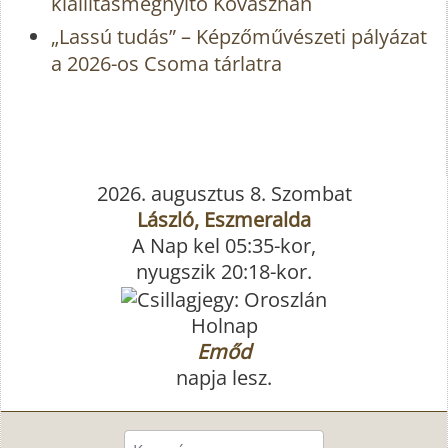
kiállításmegnyitó Kovásznán
„Lassú tudás” – Képzőművészeti pályázat
a 2026-os Csoma tárlatra
2026. augusztus 8. Szombat
László, Eszmeralda
A Nap kel 05:35-kor,
nyugszik 20:18-kor.
Holnap
Emőd
napja lesz.
Keresés...