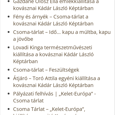
Gazdáné Olosz Ella emlékkiállítása a
kovásznai Kádár László Képtárban
Fény és árnyék – Csoma-tárlat a
kovásznai Kádár László Képtárban
Csoma-tárlat – Idő… kapu a múltba, kapu
a jövőbe
Lovadi Kinga természetművészeti
kiállítása a kovásznai Kádár László
Képtárban
Csoma-tárlat – Feszültségek
Átjáró – Toró Attila egyéni kiállítása a
kovásznai Kádár László Képtárban
Pályázati felhívás | „Kelet-Európa” -
Csoma tárlat
Csoma Tárlat – „Kelet-Európa”,