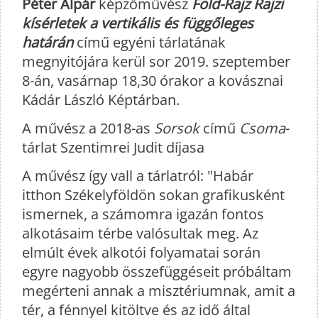
Péter Alpár
képzőművész
Föld-Rajz
Rajzi
kísérletek a vertikális és függőleges
határán
című egyéni tárlatának
megnyitójára kerül sor 2019. szeptember
8-án, vasárnap 18,30 órakor a kovásznai
Kádár László Képtárban.
A művész a 2018-as
Sorsok
című
Csoma
-
tárlat Szentimrei Judit díjasa
A művész így vall a tárlatról: "Habár
itthon Székelyföldön sokan grafikusként
ismernek, a számomra igazán fontos
alkotásaim térbe valósultak meg. Az
elmúlt évek alkotói folyamatai során
egyre nagyobb összefüggéseit próbáltam
megérteni annak a misztériumnak, amit a
tér, a fénnyel kitöltve és az idő által