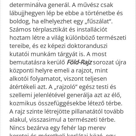
determinálva generál. A művész csak
lábujjhegyen lép be ebbe a történetbe és
boldog, ha elhelyezhet egy „fűszálat“.
Számos térplasztikát és installációt
hoztam létre a világ különböző természeti
tereibe, és ez képezi doktoranduszi
kutatói munkám tárgyát is. A most
bemutatásra kerülő
Föld-Rajz
sorozat újra
központi helyre emeli a rajzot, mint
alkotói folyamatot, viszont teljesen
átértékeli azt. A „rajzoló” egész testi és
szellemi jelenlétével generálja azt az élő,
kozmikus összefüggésekbe létező térbe.
A rajz szinte létrejötte pillanatától tovább
alakul, visszasimul a természeti térbe.
Nincs bezárva egy fehér lap merev
keretei és méretbeli korlátai közé, egy