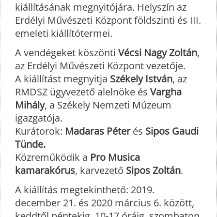
kiállításának megnyitójára. Helyszín az
Erdélyi Művészeti Központ földszinti és III.
emeleti kiállítótermei.
A vendégeket köszönti
Vécsi Nagy Zoltán
,
az Erdélyi Művészeti Központ vezetője.
A kiállítást megnyitja
Székely István
, az
RMDSZ ügyvezető alelnöke és
Vargha
Mihály
, a Székely Nemzeti Múzeum
igazgatója.
Kurátorok:
Madaras Péter
és
Sipos Gaudi
Tünde.
Közreműködik a
Pro Musica
kamarakórus
, karvezető
Sipos Zoltán
.
A kiállítás megtekinthető: 2019.
december 21. és 2020 március 6. között,
keddtől péntekig, 10-17 óráig, szombaton