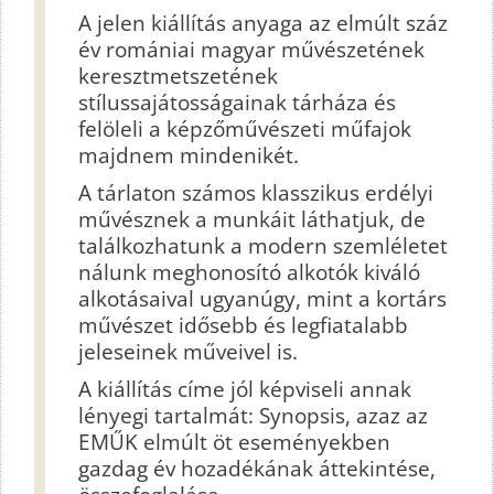
A jelen kiállítás anyaga az elmúlt száz
év romániai magyar művészetének
keresztmetszetének
stílussajátosságainak tárháza és
felöleli a képzőművészeti műfajok
majdnem mindenikét.
A tárlaton számos klasszikus erdélyi
művésznek a munkáit láthatjuk, de
találkozhatunk a modern szemléletet
nálunk meghonosító alkotók kiváló
alkotásaival ugyanúgy, mint a kortárs
művészet idősebb és legfiatalabb
jeleseinek műveivel is.
A kiállítás címe jól képviseli annak
lényegi tartalmát: Synopsis, azaz az
EMŰK elmúlt öt eseményekben
gazdag év hozadékának áttekintése,