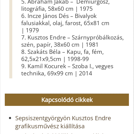
5.
Ábrahám Jakab
– Demiurgosz,
litográfia, 58x60 cm | 1975
6.
Incze János Dés
– Bivalyok
falusiakkal, olaj, farost, 65x81 cm
| 1979
7.
Kusztos Endre
– Szárnypróbálkozás,
szén, papír, 38x60 cm | 1981
8.
Szakáts Béla
– Kapu, fa, fém,
62,5x21x9,5cm | 1998-99
9.
Kamil Kocurek
– Szoba I., vegyes
technika, 69x99 cm | 2014
Kapcsolódó cikkek
Sepsiszentgyörgyön Kusztos Endre
grafikusművész kiállítása