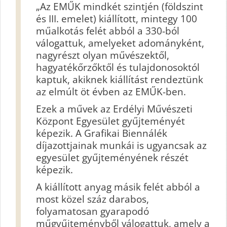
„Az EMŰK mindkét szintjén (földszint
és III. emelet) kiállított, mintegy 100
műalkotás felét abból a 330-ból
válogattuk, amelyeket adományként,
nagyrészt olyan művészektől,
hagyatékőrzőktől és tulajdonosoktól
kaptuk, akiknek kiállítást rendeztünk
az elmúlt öt évben az EMŰK-ben.
Ezek a művek az Erdélyi Művészeti
Központ Egyesület gyűjteményét
képezik. A Grafikai Biennálék
díjazottjainak munkái is ugyancsak az
egyesület gyűjteményének részét
képezik.
A kiállított anyag másik felét abból a
most közel száz darabos,
folyamatosan gyarapodó
műgyűjteményből válogattuk, amely a