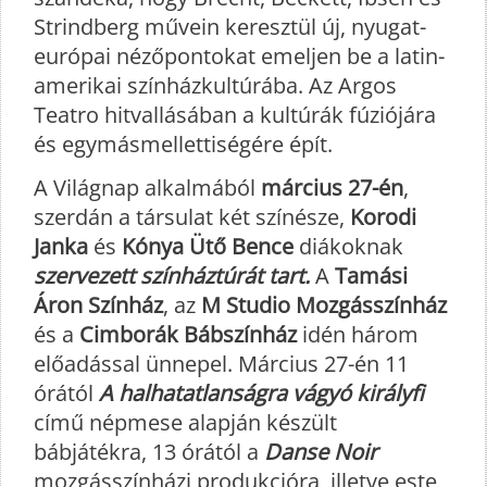
Strindberg művein keresztül új, nyugat-
európai nézőpontokat emeljen be a latin-
amerikai színházkultúrába. Az Argos
Teatro hitvallásában a kultúrák fúziójára
és egymásmellettiségére épít.
A Világnap alkalmából
március 27-én
,
szerdán a társulat két színésze,
Korodi
Janka
és
Kónya Ütő Bence
diákoknak
szervezett színháztúrát tart.
A
Tamási
Áron Színház
, az
M Studio Mozgásszínház
és a
Cimborák Bábszínház
idén három
előadással ünnepel. Március 27-én 11
órától
A halhatatlanságra vágyó királyfi
című népmese alapján készült
bábjátékra, 13 órától a
Danse Noir
mozgásszínházi produkcióra, illetve este