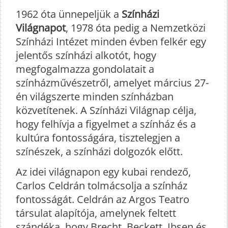
1962 óta ünnepeljük a
Színházi
Világnapot
, 1978 óta pedig a Nemzetközi
Színházi Intézet minden évben felkér egy
jelentős színházi alkotót, hogy
megfogalmazza gondolatait a
színházművészetről, amelyet március 27-
én világszerte minden színházban
közvetítenek. A Színházi Világnap célja,
hogy felhívja a figyelmet a színház és a
kultúra fontosságára, tisztelegjen a
színészek, a színházi dolgozók előtt.
Az idei világnapon egy kubai rendező,
Carlos Celdrán tolmácsolja a színház
fontosságát. Celdrán az Argos Teatro
társulat alapítója, amelynek feltett
szándéka, hogy Brecht, Beckett, Ibsen és