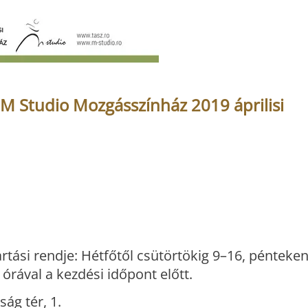
 M Studio Mozgásszínház 2019 áprilisi
artási rendje: Hétfőtől csütörtökig 9–16, pénteke
órával a kezdési időpont előtt.
ág tér, 1.