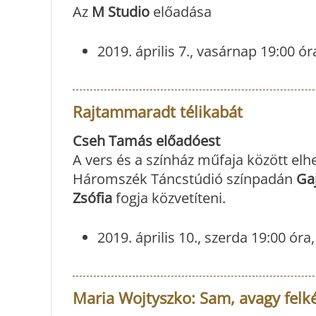
Az
M Studio
előadása
2019. április 7., vasárnap 19:00 
Rajtammaradt télikabát
Cseh Tamás előadóest
A vers és a színház műfaja között elh
Háromszék Táncstúdió színpadán
Ga
Zsófia
fogja közvetíteni.
2019. április 10., szerda 19:00 ó
Maria Wojtyszko: Sam, avagy felké