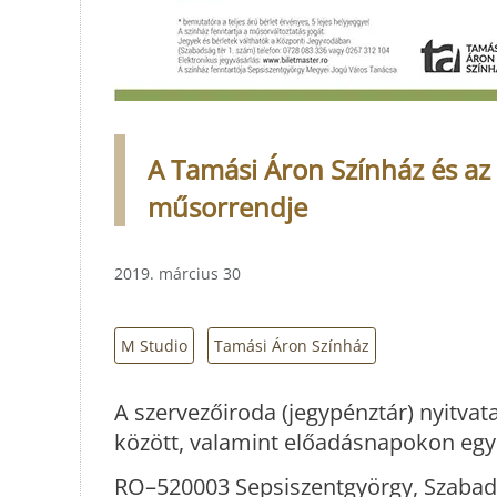
A Tamási Áron Színház és az
műsorrendje
2019. március 30
M Studio
Tamási Áron Színház
A szervezőiroda (jegypénztár) nyitvat
között, valamint előadásnapokon egy 
RO–520003 Sepsiszentgyörgy, Szabads