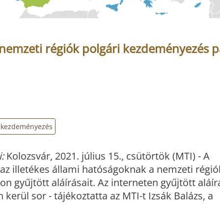
nemzeti régiók polgári kezdeményezés p
i kezdeményezés
:
Kolozsvár, 2021. július 15., csütörtök (MTI) - A
 illetékes állami hatóságoknak a nemzeti régió
 gyűjtött aláírásait. Az interneten gyűjtött aláí
erül sor - tájékoztatta az MTI-t Izsák Balázs, a