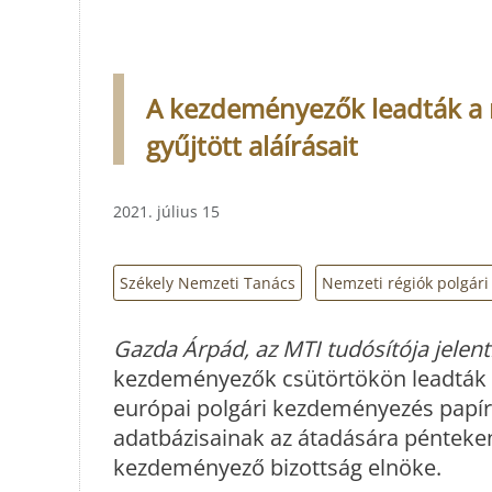
A kezdeményezők leadták a 
gyűjtött aláírásait
2021. július 15
Székely Nemzeti Tanács
Nemzeti régiók polgár
Gazda Árpád, az MTI tudósítója jelenti
kezdeményezők csütörtökön leadták az
európai polgári kezdeményezés papíron
adatbázisainak az átadására pénteken k
kezdeményező bizottság elnöke.