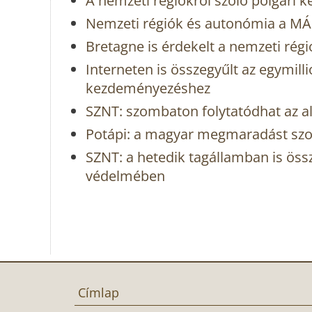
A nemzeti régiókról szóló polgár
Nemzeti régiók és autonómia a MÁ
Bretagne is érdekelt a nemzeti rég
Interneten is összegyűlt az egymilli
kezdeményezéshez
SZNT: szombaton folytatódhat az al
Potápi: a magyar megmaradást szolg
SZNT: a hetedik tagállamban is öss
védelmében
Címlap