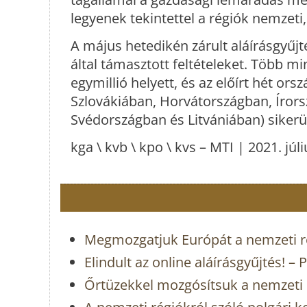
legyenek tekintettel a régiók nemzeti, 
A május hetedikén zárult aláírásgyűj
által támasztott feltételeket. Több mi
egymillió helyett, és az előírt hét o
Szlovákiában, Horvátországban, Íror
Svédországban és Litvániában) sikerü
kga \ kvb \ kpo \ kvs – MTI | 2021. júli
Megmozgatjuk Európát a nemzeti ré
Elindult az online aláírásgyűjtés! 
Őrtüzekkel mozgósítsuk a nemzeti 