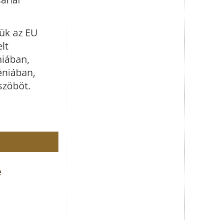
iük az EU
lt
niában,
éniában,
szöböt.
e