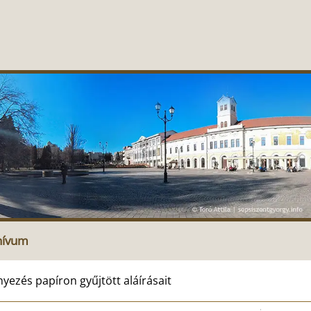
hívum
ezés papíron gyűjtött aláírásait