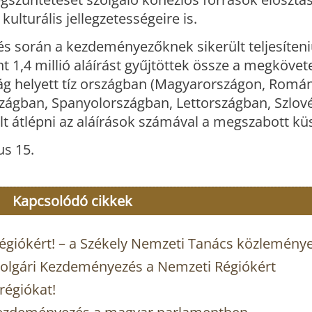
kulturális jellegzetességeire is.
tés során a kezdeményezőknek sikerült teljesíten
nt 1,4 millió aláírást gyűjtöttek össze a megkövete
rszág helyett tíz országban (Magyarországon, Romá
szágban, Spanyolországban, Lettországban, Szlov
lt átlépni az aláírások számával a megszabott kü
us 15.
Kapcsolódó cikkek
giókért! – a Székely Nemzeti Tanács közlemény
– Polgári Kezdeményezés a Nemzeti Régiókért
régiókat!