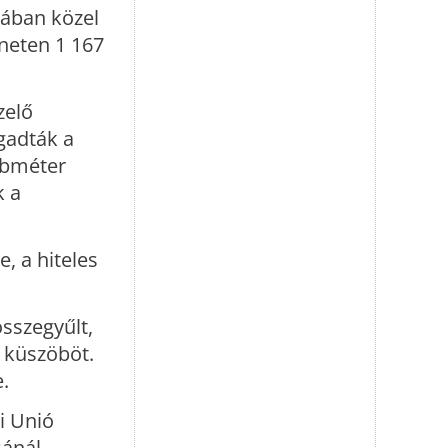
iában közel
rneten 1 167
zelő
gadták a
öbméter
k a
, a hiteles
összegyűlt,
t küszöböt.
.
i Unió
sánál