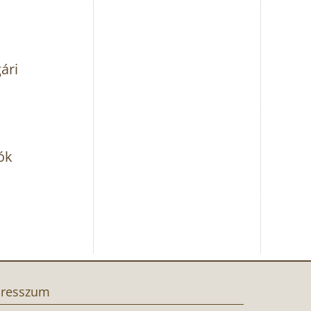
ári
ók
resszum