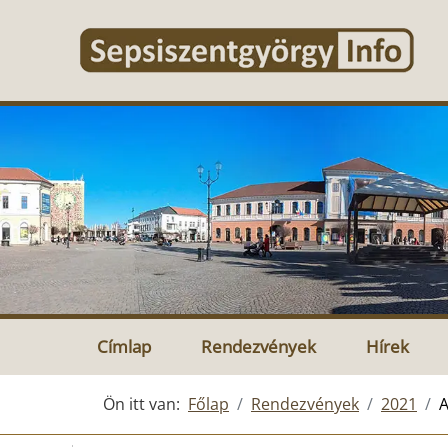
Címlap
Rendezvények
Hírek
Ön itt van:
Főlap
Rendezvények
2021
A