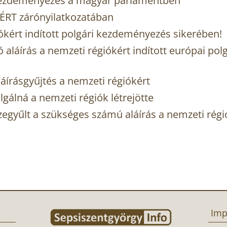
i kezdeményezés a magyar parlamentben
ÉRT zárónyilatkozatában
iókért indított polgári kezdeményezés sikerében!
ó aláírás a nemzeti régiókért indított európai polg
áírásgyűjtés a nemzeti régiókért
álná a nemzeti régiók létrejötte
zegyűlt a szükséges számú aláírás a nemzeti régi
Imp