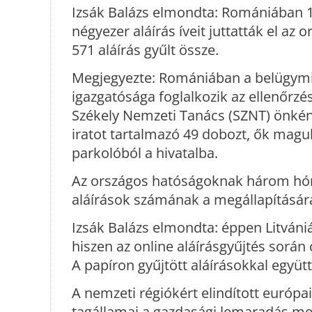
Izsák Balázs elmondta: Romániában 1
négyezer aláírás íveit juttatták el az
571 aláírás gyűlt össze.
Megjegyezte: Romániában a belügymin
igazgatósága foglalkozik az ellenőrz
Székely Nemzeti Tanács (SZNT) önként
iratot tartalmazó 49 dobozt, ők magu
parkolóból a hivatalba.
Az országos hatóságoknak három hónap
aláírások számának a megállapításár
Izsák Balázs elmondta: éppen Litvániá
hiszen az online aláírásgyűjtés során 
A papíron gyűjtött aláírásokkal együ
A nemzeti régiókért elindított európ
tagállamai a gazdasági lemaradás me