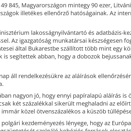
49 845, Magyarországon mintegy 90 ezer, Litván
 országok illetékes ellenőrző hatóságainak. Az inte
isztérium lakosságnyilvántartó és adatbázis-ke
éssel. Az igazgatóság munkatársai készségesen fo
esei által Bukarestbe szállított több mint egy k
k is segítettek abban, hogy a dobozok bejussana
 áll rendelkezésükre az aláírások ellenőrzésére
a.
ban nagyon jó, hogy ennyi papíralapú aláírás is 
csak két százalékkal sikerült meghaladni az előír
tt immár közel ötvenszázalékos a küszöb túllépése
ai polgári kezdeményezés lényege, hogy az Európa
gszüntetését szolgáló kohéziós források elosztá