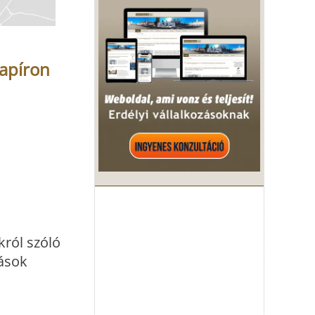
apíron
król szóló
rások